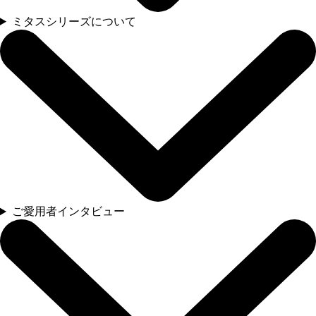
ミタスシリーズについて
ご愛用者インタビュー