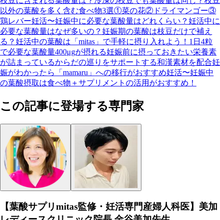
枝豆に含まれる葉酸量は？
冷凍の枝豆でも葉酸量は同じ？
枝豆
以外の葉酸を多く含む食べ物3選
①菜の花
②ドライマンゴー
③
鶏レバー
妊活〜妊娠中に必要な葉酸量はどれくらい？
妊活中に
必要な葉酸量はなぜ多いの？
妊娠期の葉酸は枝豆だけで補え
る？
妊活中の葉酸は「mitas」で手軽に摂り入れよう！
1日4粒
で必要な葉酸量400μgが摂れる
妊娠前に摂っておきたい栄養素
が詰まっている
からだの巡りをサポートする和漢素材を配合
妊
娠がわかったら「mamaru」への移行がおすすめ
妊活〜妊娠中
の葉酸摂取は食べ物＋サプリメントの活用がおすすめ！
この記事に登場する専門家
【葉酸サプリmitas監修・妊活専門産婦人科医】美加
レディースクリニック院長 金谷美加先生