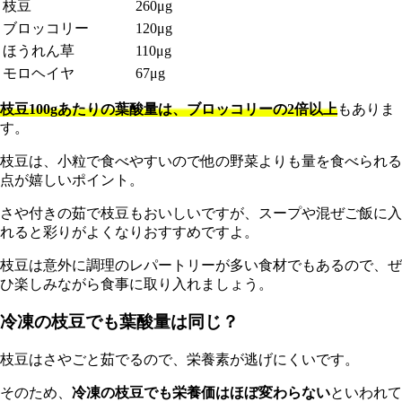
枝豆
260μg
ブロッコリー
120μg
ほうれん草
110μg
モロヘイヤ
67μg
枝豆100gあたりの葉酸量は、ブロッコリーの2倍以上
もありま
す。
枝豆は、小粒で食べやすいので他の野菜よりも量を食べられる
点が嬉しいポイント。
さや付きの茹で枝豆もおいしいですが、スープや混ぜご飯に入
れると彩りがよくなりおすすめですよ。
枝豆は意外に調理のレパートリーが多い食材でもあるので、ぜ
ひ楽しみながら食事に取り入れましょう。
冷凍の枝豆でも葉酸量は同じ？
枝豆はさやごと茹でるので、栄養素が逃げにくいです。
そのため、
冷凍の枝豆でも栄養価はほぼ変わらない
といわれて