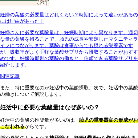
妊婦の葉酸の必要量はどれくらい？時期によって違いがあるの
には理由があった！
妊婦さんに必要な葉酸量は、妊娠時期により異なります。適切
な量の葉酸を摂ることで、胎児の成長や安定したマタニティラ
イフにつながります。葉酸は食事からでも摂れる栄養素です
が、吸収率がよく手軽な葉酸サプリから摂取することがおすす
めです。妊娠時期別の葉酸の働きと、信頼できる葉酸サプリを
紹介します。
関連記事
また、特に重要なのが妊活中の葉酸摂取。次で、妊活中の葉酸
の働きについて解説します。
妊活中に必要な葉酸量はなぜ多いの？
妊活中の葉酸の推奨量が多いのは、
胎児の重要器官の形成がお
こなわれる
からです。
脳や脊髄のもととなる
神経管は、妊娠4週頃から作られ始めま