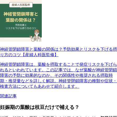
神経管閉鎖障害と葉酸の関係は？予防効果とリスクを下げる摂
り方のコツ【産婦人科医監修】
神経管閉鎖障害は、葉酸を摂取することで発症リスクを下げら
れるといわれています。この記事では、なぜ葉酸が神経管閉鎖
障害の予防に効果的なのか、その関係性や推奨される摂取時
期・推奨量などを詳しく解説。神経管閉鎖障害の種類や症状・
検査方法についてもあわせて紹介します。
関連記事
妊娠期の葉酸は枝豆だけで補える？