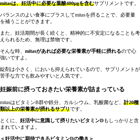
mitasは、妊活中に必要な葉酸400μgを含む
サプリメントです。
バランスのよい食事にプラスしてmitasを摂ることで、必要量
を補うことができます。
また、妊活期間が長く続くと、精神的に不安定になることも考
えられるため、無理は禁物です。
そんな時、
mitasがあれば必要な栄養素が手軽に摂れる
ので心
強いですよ。
錠剤は小さく、においも抑えられているので、サプリメントが
苦手な方でも飲みやすいと人気です。
妊娠前に摂っておきたい栄養素が詰まっている
mitasはビタミンB群や鉄分、カルシウム、乳酸菌など、
計20種
類以上の栄養素が摂れるサプリ
です。
とくに、
妊活中に意識して摂りたいビタミンD
もしっかりと含
まれていますよ。
＜妊活中に期待できるビタミンDの働き＞