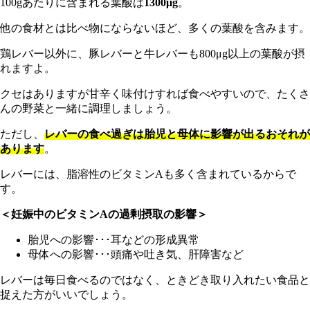
100gあたりに含まれる葉酸は
1300μg
。
他の食材とは比べ物にならないほど、多くの葉酸を含みます。
鶏レバー以外に、豚レバーと牛レバーも800μg以上の葉酸が摂
れますよ。
クセはありますが甘辛く味付けすれば食べやすいので、たくさ
んの野菜と一緒に調理しましょう。
た
だし、
レバーの食べ過ぎは胎児と母体に影響が出るおそれが
あります
。
レバーには、脂溶性のビタミンAも多く含まれているからで
す。
＜妊娠中のビタミンAの過剰摂取の影響＞
胎児への影響･･･耳などの形成異常
母体への影響･･･頭痛や吐き気、肝障害など
レバーは毎日食べるのではなく、ときどき取り入れたい食品と
捉えた方がいいでしょう。