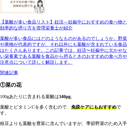
【葉酸が多い食品リスト】妊活～妊娠中におすすめの食べ物と
効率的な摂り方を管理栄養士が紹介
葉酸が多い食品にはどのようなものがあるのでしょうか。野菜
や果物が代表的ですが、それ以外にも葉酸が含まれている食品
はたくさんあります。この記事では、妊活〜妊娠中に欠かせな
い栄養素である葉酸を食品から摂るときのおすすめの食べ方や
注意点について詳しく解説します。
関連記事
①菜の花
100gあたりに含まれる葉酸は
340μg
。
葉酸とビタミンCを多く含むので、
免疫ケアにもおすすめ
で
す。
枝豆よりも葉酸を豊富に含んでいますが、季節野菜のため入手