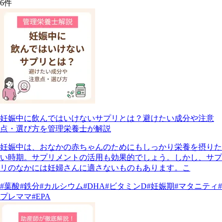
6
件
妊娠中に飲んではいけないサプリとは？避けたい成分や注意
点・選び方を管理栄養士が解説
妊娠中は、おなかの赤ちゃんのためにもしっかり栄養を摂りた
い時期。サプリメントの活用も効果的でしょう。しかし、サプ
リのなかには妊婦さんに適さないものもあります。こ
#葉酸
#鉄分
#カルシウム
#DHA
#ビタミンD
#妊娠期
#マタニティ
#
プレママ
#EPA