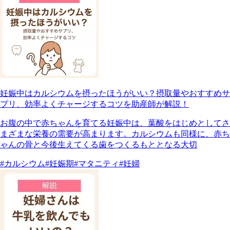
妊娠中はカルシウムを摂ったほうがいい？摂取量やおすすめサ
プリ、効率よくチャージするコツを助産師が解説！
お腹の中で赤ちゃんを育てる妊娠中は、葉酸をはじめとしてさ
まざまな栄養の需要が高まります。カルシウムも同様に、赤ち
ゃんの骨と今後生えてくる歯をつくるもととなる大切
#カルシウム
#妊娠期
#マタニティ
#妊婦