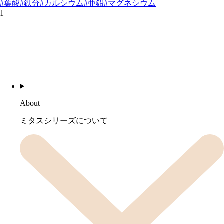
#葉酸
#鉄分
#カルシウム
#亜鉛
#マグネシウム
1
About
ミタスシリーズについて