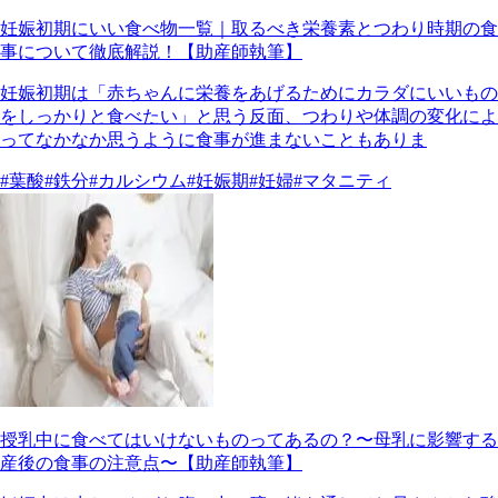
妊娠初期にいい食べ物一覧｜取るべき栄養素とつわり時期の食
事について徹底解説！【助産師執筆】
妊娠初期は「赤ちゃんに栄養をあげるためにカラダにいいもの
をしっかりと食べたい」と思う反面、つわりや体調の変化によ
ってなかなか思うように食事が進まないこともありま
#葉酸
#鉄分
#カルシウム
#妊娠期
#妊婦
#マタニティ
授乳中に食べてはいけないものってあるの？〜母乳に影響する
産後の食事の注意点〜【助産師執筆】