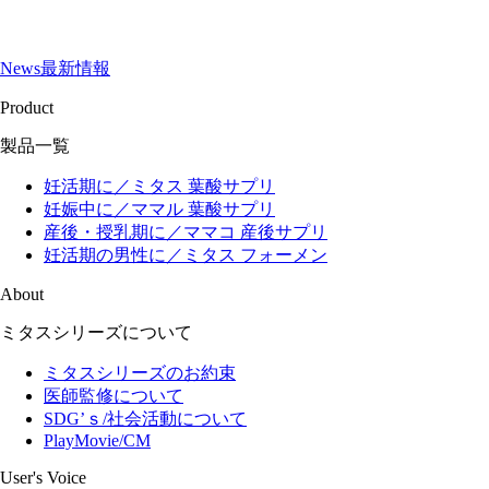
News
最新情報
Product
製品一覧
妊活期に／ミタス 葉酸サプリ
妊娠中に／ママル 葉酸サプリ
産後・授乳期に／ママコ 産後サプリ
妊活期の男性に／ミタス フォーメン
About
ミタスシリーズについて
ミタスシリーズのお約束
医師監修について
SDG’ｓ/社会活動について
PlayMovie/CM
User's Voice