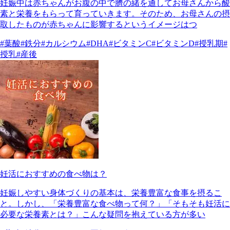
妊娠中は赤ちゃんがお腹の中で臍の緒を通してお母さんから酸
素と栄養をもらって育っていきます。そのため、お母さんの摂
取したものが赤ちゃんに影響するというイメージはつ
#葉酸
#鉄分
#カルシウム
#DHA
#ビタミンC
#ビタミンD
#授乳期
#
授乳
#産後
妊活におすすめの食べ物は？
妊娠しやすい身体づくりの基本は、栄養豊富な食事を摂るこ
と。しかし、「栄養豊富な食べ物って何？」「そもそも妊活に
必要な栄養素とは？」こんな疑問を抱えている方が多い