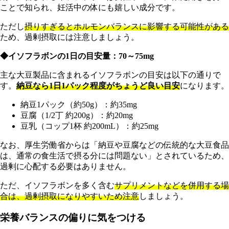
ことで知られ、妊活中の体にも嬉しい成分です。
ただし
摂りすぎるとホルモンバランスに影響する可能性がある
ため、過剰摂取には注意しましょう。
◆イソフラボンの1日の目安量：70～75mg
主な大豆製品に含まれるイソフラボンの目安は以下の通りで
す。
納豆なら1日1パック程度がちょうど良い目安
になります。
納豆1パック（約50g）：約35mg
豆腐（1/2丁 約200g）：約20mg
豆乳（コップ1杯 約200mL）：約25mg
なお、厚生労働省からは「納豆や豆腐などの伝統的な大豆食品
は、通常の食生活で摂る分には問題ない」とされているため、
過剰に心配する必要はありません。
ただ、イソフラボンを多く含む
サプリメントなどを併用する場
合は、過剰摂取になりやすいため注意
しましょう。
栄養バランスの偏りに気をつける