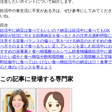
注意したいポイントについて紹介します。
妊活中の食生活に不安がある方は、ぜひ参考にしてみてくださ
いね。
目次
妊活中に納豆は食べてもいいの？
納豆は妊活中に食べてもOK
納豆が妊活に与える効果
納豆を食べるときの注意点
過剰摂取に
注意する
栄養バランスの偏りに気をつける
納豆のおすすめの食
べ方
そのままで食べる
ちょい足しアレンジを楽しむ
妊活中にお
すすめの栄養素と食べ物
葉酸
カルシウム
鉄
食物繊維
妊活中に避
けたい成分と食べ物
塩分
飽和脂肪酸・トランス脂肪酸
人工甘味
料
妊娠中に食べてはいけない食べ物
妊活中の納豆は◎！食事で
心と体のバランスを整えよう
この記事に登場する専門家