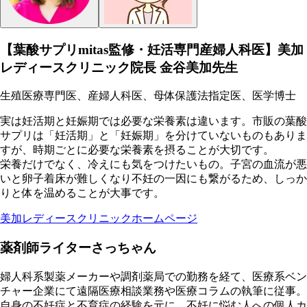
【葉酸サプリmitas監修・妊活専門産婦人科医】美加
レディースクリニック院長 金谷美加先生
生殖医療専門医、産婦人科医、母体保護法指定医、医学博士
実は妊活期と妊娠期では必要な栄養素は違います。市販の葉酸
サプリは「妊活期」と「妊娠期」を分けていないものもありま
すが、時期ごとに必要な栄養素を摂ることが大切です。
栄養だけでなく、冷えにも気をつけたいもの。子宮の血流が悪
いと卵子着床が難しくなり不妊の一因にも繋がるため、しっか
りと体を温めることが大事です。
美加レディースクリニックホームページ
薬剤師ライターさっちゃん
婦人科系製薬メーカーや調剤薬局での勤務を経て、医療系ベン
チャー企業にて遠隔医療相談業務や医療コラムの執筆に従事。
自身の不妊症と不育症の経験を元に、不妊に悩む人への個人カ