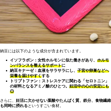
納豆には以下のような成分が含まれています。
イソフラボン：女性ホルモンに似た働きがあり、
ホルモ
ンバランスを整えるサポート
に
納豆キナーゼ：血液をサラサラにし、
子宮や卵巣などへ
栄養を届けやすく
する
トリプトファン：ストレスケアに関わる「セロトニン」
の材料となるアミノ酸のひとつ。
妊活中の心の安定にも
◎
さらに、
妊活に欠かせない葉酸やたんぱく質、鉄分、食物繊維
も同時に摂れる
というすごい食材。