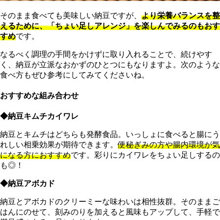
そのまま食べても美味しい納豆ですが、
より栄養バランスを整
えるために、「ちょい足しアレンジ」を楽しんでみるのもおす
すめ
です。
なるべく調理の手間をかけずに取り入れることで、続けやす
く、納豆が立派なおかずのひとつにもなりますよ。次のような
食べ方もぜひ参考にしてみてくださいね。
おすすめな組み合わせ
◆納豆キムチカイワレ
納豆とキムチはどちらも発酵食品。いっしょに食べると腸にう
れしい相乗効果が期待できます。
便秘ぎみの方や腸内環境が気
になる方におすすめ
です。彩りにカイワレをちょい足しするの
も◎！
◆納豆アボカド
納豆とアボカドのクリーミーな味わいは相性抜群。そのままご
はんにのせて、刻みのりを加えると風味もアップして、手軽で