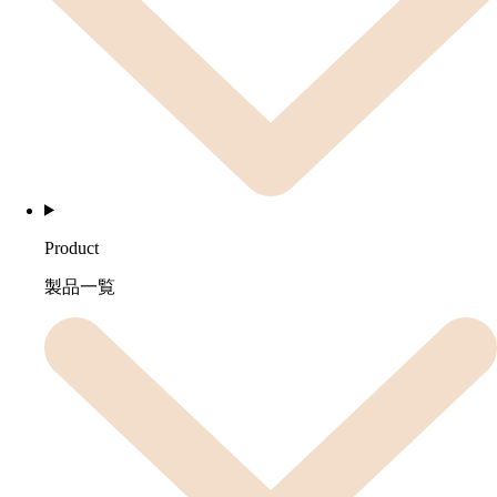
Product
製品一覧