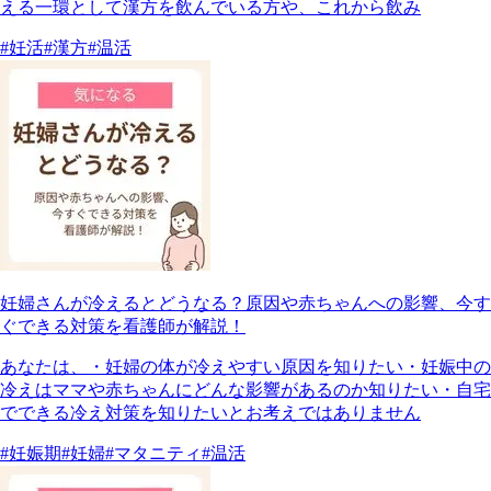
える一環として漢方を飲んでいる方や、これから飲み
#妊活
#漢方
#温活
妊婦さんが冷えるとどうなる？原因や赤ちゃんへの影響、今す
ぐできる対策を看護師が解説！
あなたは、・妊婦の体が冷えやすい原因を知りたい・妊娠中の
冷えはママや赤ちゃんにどんな影響があるのか知りたい・自宅
でできる冷え対策を知りたいとお考えではありません
#妊娠期
#妊婦
#マタニティ
#温活