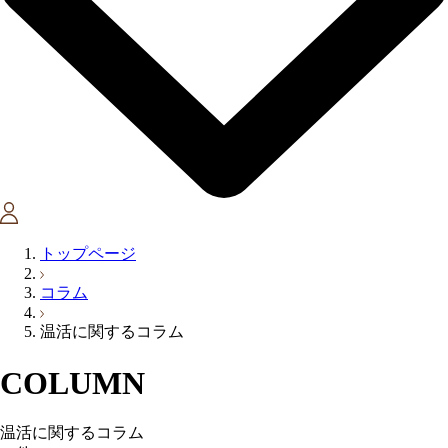
トップページ
コラム
温活に関するコラム
COLUMN
温活に関するコラム