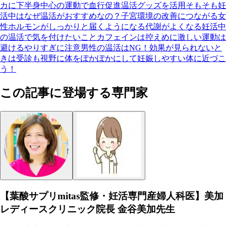
カに
下半身中心の運動で血行促進
温活グッズを活用
そもそも妊
活中はなぜ温活がおすすめなの？
子宮環境の改善につながる
女
性ホルモンがしっかりと届くようになる
代謝がよくなる
妊活中
の温活で気を付けたいこと
カフェインは控えめに
激しい運動は
避ける
やりすぎに注意
男性の温活はNG！
効果が見られないと
きは受診も視野に
体をぽかぽかにして妊娠しやすい体に近づこ
う！
この記事に登場する専門家
【葉酸サプリmitas監修・妊活専門産婦人科医】美加
レディースクリニック院長 金谷美加先生