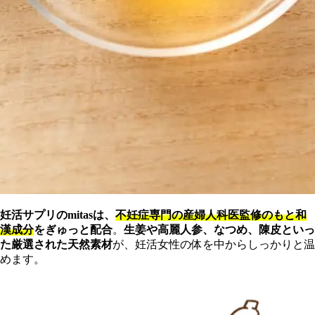
妊活サプリのmitasは、
不妊症専門の産婦人科医監修のもと和
漢成分
をぎゅっと配合
。
生姜や高麗人参、なつめ、陳皮といっ
た厳選された天然素材
が、妊活女性の体を中からしっかりと温
めます。