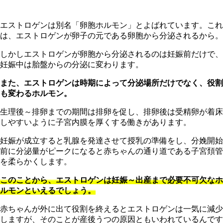
エストロゲンは別名「卵胞ホルモン」とよばれています。これ
は、エストロゲンが卵子の元である卵胞から分泌されるから。
しかしエストロゲンが卵胞から分泌されるのは妊娠前だけで、
妊娠中は胎盤からの分泌に変わります。
また、エストロゲンは時期によって分泌場所だけでなく、役割
も変わるホルモン。
生理後～排卵までの期間は排卵を促し、排卵後は受精卵が着床
しやすいように子宮内膜を厚くする働きがあります。
妊娠が成立すると乳腺を発達させて授乳の準備をし、分娩開始
前に分泌量がピークになると赤ちゃんの通り道である子宮頚管
を柔らかくします。
このことから、エストロゲンは妊娠～出産まで必要不可欠なホ
ルモンといえるでしょう。
赤ちゃんが外に出て役割を終えるとエストロゲンは一気に減少
しますが、そのことが産後うつの原因ともいわれているんです