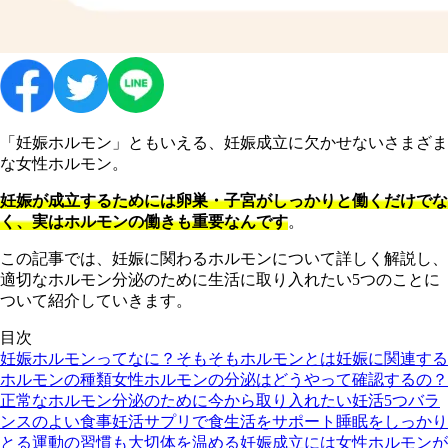
「妊娠ホルモン」ともいえる、妊娠成立に欠かせないさまざま
な女性ホルモン。
妊娠が成立するためには卵巣・子宮がしっかりと働くだけでな
く、実はホルモンの働きも重要なんです
。
この記事では、妊娠に関わるホルモンについて詳しく解説し、
適切なホルモン分泌のために生活に取り入れたい5つのことに
ついて紹介していきます。
目次
妊娠ホルモンってなに？
そもそもホルモンとは
妊娠に関連する
ホルモンの種類
女性ホルモンの分泌はどうやって確認するの？
正常なホルモン分泌のために今から取り入れたい妊活5つ
バラ
ンスのよい食事
妊活サプリで食生活をサポート
睡眠をしっかり
とる
運動の習慣も大切
体を温める
妊娠成立には女性ホルモンが