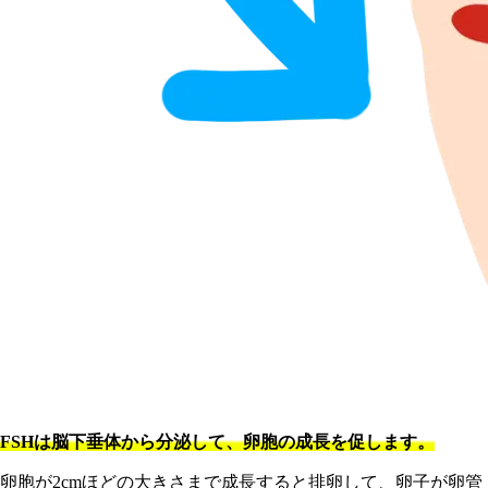
FSHは脳下垂体から分泌して、卵胞の成長を促します。
卵胞が2cmほどの大きさまで成長すると排卵して、卵子が卵管