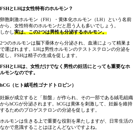
FSHとLHは女性特有のホルモン？
卵胞刺激ホルモン（FH）・黄体化ホルモン（LH）という名前
から、女性特有のホルモンだと思う人も多いでしょう。
しかし
実は、この2つは男性も分泌するホルモン。
2つのホルモンは脳下垂体から分泌され、血液によって精巣ま
で運ばれます。LHは男性ホルモンのテストステロンの分泌を
促し、FSHは精子の生成を促します。
FSHとLHは、女性だけでなく男性の妊活にとっても重要なホ
ルモンなのです。
hCG（ヒト絨毛性ゴナドトロピン）
妊娠が成立すると「胎盤」が作られ、その一部である絨毛組織
からhCGが分泌されます。hCGは黄体を刺激して、妊娠を維持
するためのプロゲステロンの分泌を促します。
ホルモンは生きる上で重要な役割を果たしますが、日常生活の
なかで意識することはほとんどないですよね。