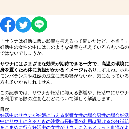
「サウナは妊活に悪い影響を与えるって聞いたけど、本当？」
妊活中の女性の中にはこのような疑問を抱えている方もいるの
ではないでしょうか。
サウナにはさまざまな効果が期待できる一方で、高温の環境に
身を置くため体に負担がかかるイメージ
もありますよね。ホル
モンバランスや妊娠の成立に悪影響がないか、気になっている
方も多いかもしれません。
この記事では、サウナが妊活に与える影響や、妊活中にサウナ
を利用する際の注意点などについて詳しく解説します。
目次
妊活中のサウナが妊娠に与える影響
女性の場合
男性の場合
妊活
中にサウナに入るときの注意点
長時間の利用は避ける
水分補給
をこまめに行う
妊活中の女性がサウナに入るメリット
血流がよ