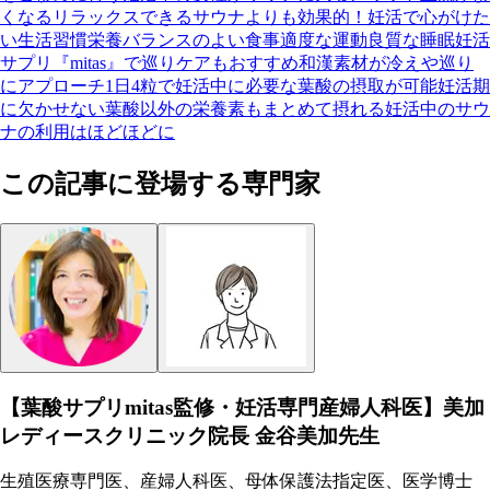
くなる
リラックスできる
サウナよりも効果的！妊活で心がけた
い生活習慣
栄養バランスのよい食事
適度な運動
良質な睡眠
妊活
サプリ『mitas』で巡りケアもおすすめ
和漢素材が冷えや巡り
にアプローチ
1日4粒で妊活中に必要な葉酸の摂取が可能
妊活期
に欠かせない葉酸以外の栄養素もまとめて摂れる
妊活中のサウ
ナの利用はほどほどに
この記事に登場する専門家
【葉酸サプリmitas監修・妊活専門産婦人科医】美加
レディースクリニック院長 金谷美加先生
生殖医療専門医、産婦人科医、母体保護法指定医、医学博士