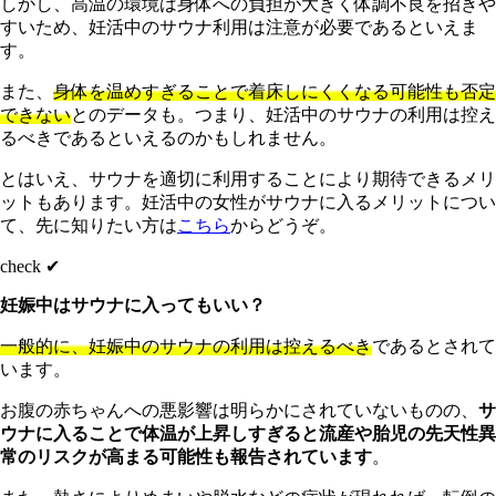
しかし、高温の環境は身体への負担が大きく体調不良を招きや
すいため、妊活中のサウナ利用は注意が必要であるといえま
す。
また、
身体を温めすぎることで着床しにくくなる可能性も否定
できない
とのデータも。つまり、妊活中のサウナの利用は控え
るべきであるといえるのかもしれません。
とはいえ、サウナを適切に利用することにより期待できるメリ
ットもあります。妊活中の女性がサウナに入るメリットについ
て、先に知りたい方は
こちら
からどうぞ。
check ✔︎
妊娠中はサウナに入ってもいい？
一般的に、妊娠中のサウナの利用は控えるべき
であるとされて
います。
お腹の赤ちゃんへの悪影響は明らかにされていないものの、
サ
ウナに入ることで体温が上昇しすぎると流産や胎児の先天性異
常のリスクが高まる可能性も報告されています
。