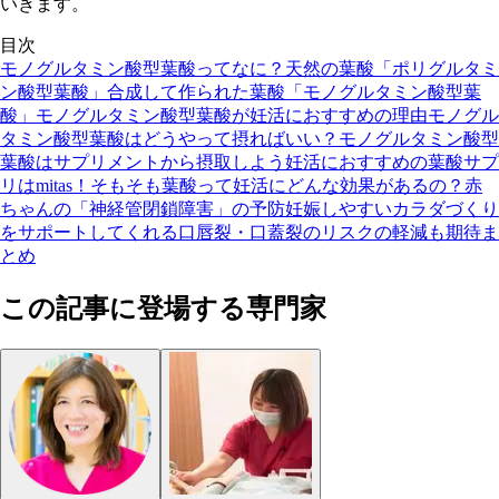
いきます。
目次
モノグルタミン酸型葉酸ってなに？
天然の葉酸「ポリグルタミ
ン酸型葉酸」
合成して作られた葉酸「モノグルタミン酸型葉
酸」
モノグルタミン酸型葉酸が妊活におすすめの理由
モノグル
タミン酸型葉酸はどうやって摂ればいい？
モノグルタミン酸型
葉酸はサプリメントから摂取しよう
妊活におすすめの葉酸サプ
リはmitas！
そもそも葉酸って妊活にどんな効果があるの？
赤
ちゃんの「神経管閉鎖障害」の予防
妊娠しやすいカラダづくり
をサポートしてくれる
口唇裂・口蓋裂のリスクの軽減も期待
ま
とめ
この記事に登場する専門家