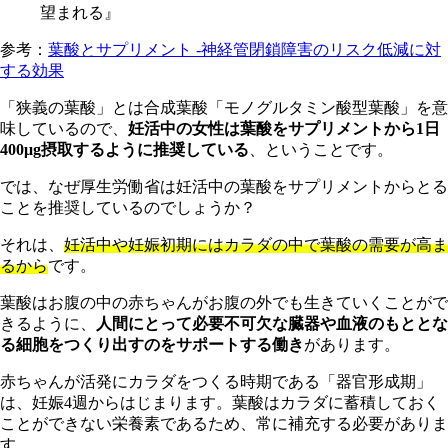
望まれる』
参考：
葉酸とサプリメント ‐神経管閉鎖障害のリスク低減に対
する効果
「狭義の葉酸」とは合成葉酸「モノグルタミン酸型葉酸」を意
味しているので、
妊活中の女性は葉酸をサプリメントから1日
400μg摂取するように推奨している
、ということです。
では、なぜ厚生労働省は妊活中の葉酸をサプリメントからとる
ことを推奨しているのでしょうか？
それは、
妊活中や妊娠初期にはカラダの中で葉酸の需要が高ま
るから
です。
葉酸はお腹の中の赤ちゃんがお腹の外でも生きていくことがで
きるように、
人間にとって必要不可欠な臓器や血液のもととな
る細胞をつくり出すのをサポートする働き
があります。
赤ちゃんが活発にカラダをつくる時期である「器官形成期」
は、妊娠4週からはじまります。葉酸はカラダに蓄積しておく
ことができない栄養素であるため、常に補充する必要がありま
す。