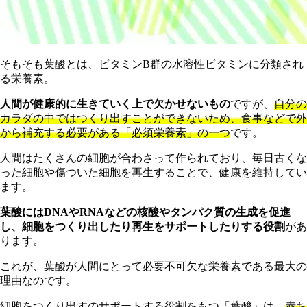
そもそも葉酸とは、ビタミンB群の水溶性ビタミンに分類され
る栄養素。
人間が健康的に生きていく上で欠かせないもの
ですが、
自分の
カラダの中ではつくり出すことができないため、食事などで外
から補充する必要がある「必須栄養素」の一つ
です。
人間はたくさんの細胞が合わさって作られており、毎日古くな
った細胞や傷ついた細胞を再生することで、健康を維持してい
ます。
葉酸にはDNAやRNAなどの核酸やタンパク質の生成を促進
し、細胞をつくり出したり再生をサポートしたりする役割
があ
ります。
これが、葉酸が人間にとって必要不可欠な栄養素である最大の
理由なのです。
細胞をつくり出すのサポートする役割をもつ「葉酸」は、
赤ち