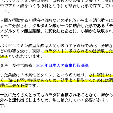
「ポリグルタミン酸型葉酸」は複数のグルタミン酸（カラダの
中でアミノ酸をつくる原料となる）が結合した形で存在してい
ます。
人間が摂取すると唾液や胃酸などの消化管から出る消化酵素に
よって分解され、
グルタミン酸が一つに結合した形である「モ
ノグルタミン酸型葉酸」に変化したあとに、小腸から吸収
され
ます。
ポリグルタミン酸型葉酸は人間が吸収する過程で消化・分解な
どの影響を受け、実際に
カラダの中に吸収されるのは摂取した
50％
といわれています。
参考：厚生労働省
2020年日本人の食事摂取基準
また葉酸は「水溶性ビタミン」という名の通り、
水に溶けやす
く、熱にも弱い特徴があるため、効率よく摂取するためには調
理に工夫が必要
です。
一度にたくさんとってもカラダに蓄積されることなく、尿から
外へと流れ出てしまう
ため、常に補充していく必要がありま
す。