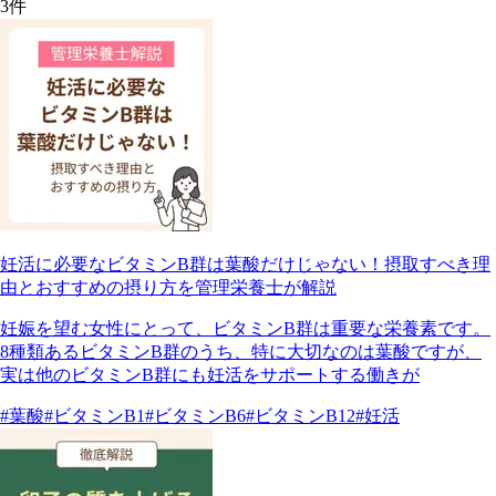
3
件
妊活に必要なビタミンB群は葉酸だけじゃない！摂取すべき理
由とおすすめの摂り方を管理栄養士が解説
妊娠を望む女性にとって、ビタミンB群は重要な栄養素です。
8種類あるビタミンB群のうち、特に大切なのは葉酸ですが、
実は他のビタミンB群にも妊活をサポートする働きが
#葉酸
#ビタミンB1
#ビタミンB6
#ビタミンB12
#妊活