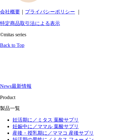
会社概要
｜
プライバシーポリシー
｜
特定商品取引法による表示
©mitas series
Back to Top
News
最新情報
Product
製品一覧
妊活期に／ミタス 葉酸サプリ
妊娠中に／ママル 葉酸サプリ
産後・授乳期に／ママコ 産後サプリ
妊活期の男性に／ミタス フォーメン