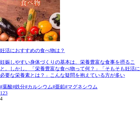
妊活におすすめの食べ物は？
妊娠しやすい身体づくりの基本は、栄養豊富な食事を摂るこ
と。しかし、「栄養豊富な食べ物って何？」「そもそも妊活に
必要な栄養素とは？」こんな疑問を抱えている方が多い
#葉酸
#鉄分
#カルシウム
#亜鉛
#マグネシウム
1
2
3
4