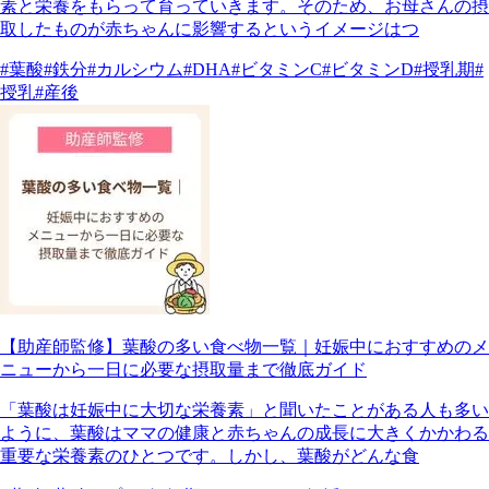
素と栄養をもらって育っていきます。そのため、お母さんの摂
取したものが赤ちゃんに影響するというイメージはつ
#葉酸
#鉄分
#カルシウム
#DHA
#ビタミンC
#ビタミンD
#授乳期
#
授乳
#産後
【助産師監修】葉酸の多い食べ物一覧｜妊娠中におすすめのメ
ニューから一日に必要な摂取量まで徹底ガイド
「葉酸は妊娠中に大切な栄養素」と聞いたことがある人も多い
ように、葉酸はママの健康と赤ちゃんの成長に大きくかかわる
重要な栄養素のひとつです。しかし、葉酸がどんな食