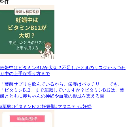
98
件
妊娠中はビタミンB12が大切？不足したときのリスクからつわ
り中の上手な摂り方まで
「葉酸サプリを飲んでいるから、栄養はバッチリ！」でも、
「ビタミンB12」まで意識していますか？ビタミンB12は、葉
酸とともに赤ちゃんの神経や血液の形成を支える重
#葉酸
#ビタミンB12
#妊娠期
#マタニティ
#妊婦