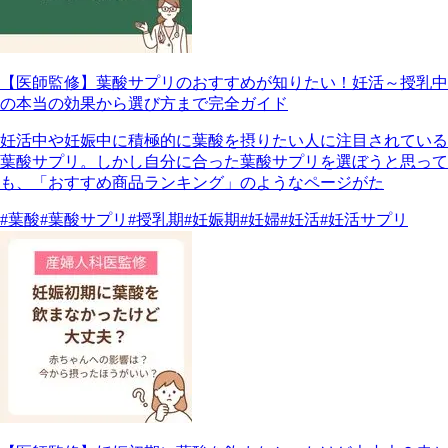
【医師監修】葉酸サプリのおすすめが知りたい！妊活～授乳中
の本当の効果から選び方まで完全ガイド
妊活中や妊娠中に積極的に葉酸を摂りたい人に注目されている
葉酸サプリ。しかし自分に合った葉酸サプリを選ぼうと思って
も、「おすすめ商品ランキング」のようなページがた
#葉酸
#葉酸サプリ
#授乳期
#妊娠期
#妊婦
#妊活
#妊活サプリ