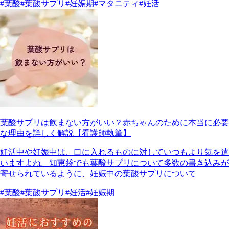
#葉酸
#葉酸サプリ
#妊娠期
#マタニティ
#妊活
葉酸サプリは飲まない方がいい？赤ちゃんのために本当に必要
な理由を詳しく解説【看護師執筆】
妊活中や妊娠中は、口に入れるものに対していつもより気を遣
いますよね。知恵袋でも葉酸サプリについて多数の書き込みが
寄せられているように、妊娠中の葉酸サプリについて
#葉酸
#葉酸サプリ
#妊活
#妊娠期