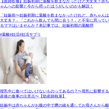
【医師監修】妊娠初期に葉酸を飲まなかったけど大丈夫？赤ち
ゃんへの影響と今から摂ったほうがいいのかも解説！
「妊娠前〜妊娠初期に葉酸を飲まなかったけれど、赤ちゃんは
大丈夫？」「これから飲んでも間に合う？」と不安に思ってい
るママはいませんか？本記事では、妊娠初期の葉酸摂
#葉酸
#妊活
#妊活サプリ
授乳中に食べてはいけないものってあるの？〜母乳に影響する
産後の食事の注意点〜【助産師執筆】
妊娠中は赤ちゃんがお腹の中で臍の緒を通してお母さんから酸