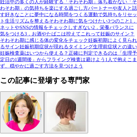
妊活中の多くの人が経験する「そわそわ期」
落ち着かない「そ
わそわ期」の気持ちを楽にする過ごし方
パートナーや友人と話
す
好きなことに夢中になる時間をつくる
運動で気持ちをリセッ
ト
生活リズムを整える
そわそわ期に気をつけたい3つのこと
1．
ネットやSNSの情報をチェックしすぎない
2．栄養バランスに
気をつける
3．お酒やたばこは控えて
これって妊娠のサイン？
そわそわ期に感じる体の変化をチェック
妊娠初期によく見られ
るサイン
妊娠初期症状が現れるタイミング
生理前症状との違い
妊娠検査薬はいつから使える？
正確に判定できるのは「生理予
定日の1週間後」から
フライング検査は避けよう
1人で抱えこま
ず、穏やかに過ごす方法を見つけよう
この記事に登場する専門家