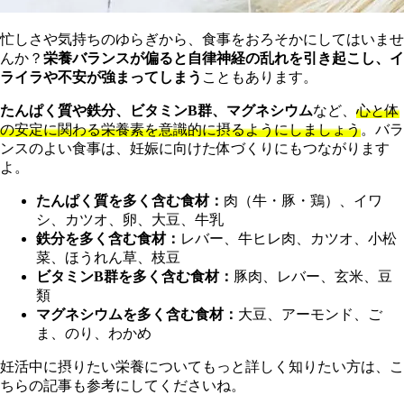
忙しさや気持ちのゆらぎから、食事をおろそかにしてはいませ
んか？
栄養バランスが偏ると自律神経の乱れを引き起こし、イ
ライラや不安が強まってしまう
こともあります。
たんぱく質や鉄分、ビタミンB群、マグネシウム
など、
心と体
の安定に関わる栄養素を意識的に摂るようにしましょう
。バラ
ンスのよい食事は、妊娠に向けた体づくりにもつながります
よ。
たんぱく質を多く含む食材：
肉（牛・豚・鶏）、イワ
シ、カツオ、卵、大豆、牛乳
鉄分を多く含む食材：
レバー、牛ヒレ肉、カツオ、小松
菜、ほうれん草、枝豆
ビタミンB群を多く含む食材：
豚肉、レバー、玄米、豆
類
マグネシウムを多く含む食材：
大豆、アーモンド、ご
ま、のり、わかめ
妊活中に摂りたい栄養についてもっと詳しく知りたい方は、こ
ちらの記事も参考にしてくださいね。