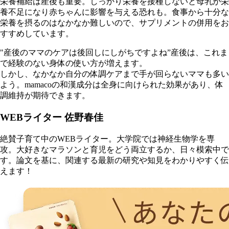
栄養補給は産後も重要。しっかり栄養を接種しないと母乳が栄
養不足になり赤ちゃんに影響を与える恐れも。食事から十分な
栄養を摂るのはなかなか難しいので、サプリメントの併用をお
すすめしています。
"産後のママのケアは後回しにしがちですよね”産後は、これま
で経験のない身体の使い方が増えます。
しかし、なかなか自分の体調ケアまで手が回らないママも多い
よう。mamacoの和漢成分は全身に向けられた効果があり、体
調維持が期待できます。
WEBライター 佐野春佳
絶賛子育て中のWEBライター。大学院では神経生物学を専
攻。大好きなマラソンと育児をどう両立するか、日々模索中で
す。論文を基に、関連する最新の研究や知見をわかりやすく伝
えます！