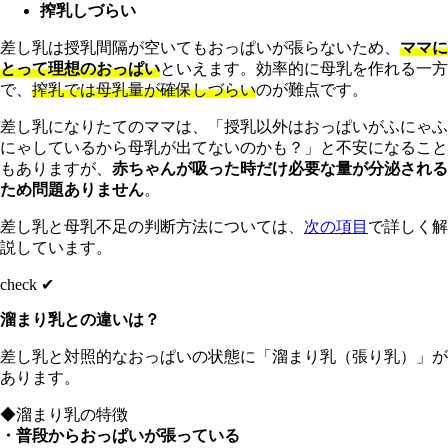
搾乳しづらい
差し乳は授乳間隔が空いてもおっぱいが張らないため、
ママに
とって理想のおっぱい
といえます。効率的に母乳を作れる一方
で、
搾乳では母乳量が確保しづらい
のが難点です。
差し乳になりたてのママは、「授乳以外はおっぱいがふにゃふ
にゃしているから母乳が出てないのかも？」と不安になること
もありますが、
赤ちゃんが吸った時だけ必要な量が分泌される
ため問題ありません
。
差し乳と母乳不足の判断方法については、
次の項目
で詳しく解
説しています。
check ✔︎
溜まり乳との違いは？
差し乳と対照的なおっぱいの状態に「溜まり乳（張り乳）」が
あります。
◆溜まり乳の特徴
・普段からおっぱいが張っている