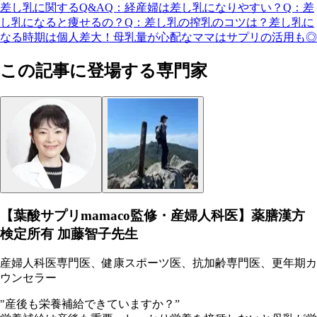
差し乳に関するQ&A
Q：経産婦は差し乳になりやすい？
Q：差
し乳になると痩せるの？
Q：差し乳の搾乳のコツは？
差し乳に
なる時期は個人差大！母乳量が心配なママはサプリの活用も◎
この記事に登場する専門家
【葉酸サプリmamaco監修・産婦人科医】薬膳漢方
検定所有 加藤智子先生
産婦人科医専門医、健康スポーツ医、抗加齢専門医、更年期カ
ウンセラー
"産後も栄養補給できていますか？”