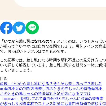
「いつから差し乳になれるの？」
というのは、いつもおっぱい
が張って辛いママには自然な疑問でしょう。母乳メインの育児
で、おっぱいトラブルはつきものです。
この記事では、差し乳になる時期や母乳不足との見分け方につ
いて詳しく解説しています。差し乳に関する疑問を一緒に解消
していきましょう。
目次
産後、いつから差し乳になる？
そもそも差し乳って？
差し乳
or 母乳不足の判断方法
差し乳のときの赤ちゃんの特徴
母乳不
足のときの赤ちゃんの特徴
母乳不足が気になるママは
「mamaco」を試してみて
母乳分泌と赤ちゃんに必須の栄養素
がぎっしり
和漢素材でストレス対策にも
専門医監修で信頼度◎