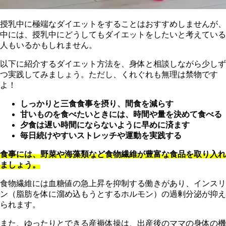
授乳中に極端なダイエットをすることはおすすめしませんが、
中には、授乳中にどうしてもダイエットをしたいと考えている
人もいるかもしれません。
以下に紹介するダイエット方法を、身体と相談しながら少しず
つ実践してみましょう。ただし、くれぐれも無理は禁物です
よ！
し
っかりと三食食事を摂り、間食を減らす
甘いものを食べたいときには、時間や量を決めて食べる
夕食は遅い時間にならないように早めに済ます
毎日続けやすいストレッチや運動を実践する
食
事には、野菜や海藻類など食物繊維が豊富な食品を取り入れ
ましょう。
食物繊維には血糖値の急上昇を抑制する働きがあり、インスリ
ン（脂肪を体に溜め込もうとするホルモン）の過剰分泌が抑え
られます。
また、ゆったりとできる産褥体操は、出産後のママの身体の機