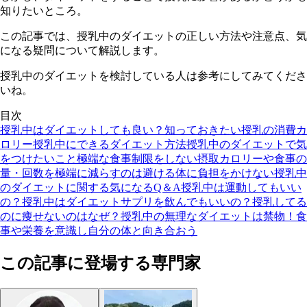
知りたいところ。
この記事では、授乳中のダイエットの正しい方法や注意点、気
になる疑問について解説します。
授乳中のダイエットを検討している人は参考にしてみてくださ
いね。
目次
授乳中はダイエットしても良い？
知っておきたい授乳の消費カ
ロリー
授乳中にできるダイエット方法
授乳中のダイエットで気
をつけたいこと
極端な食事制限をしない
摂取カロリーや食事の
量・回数を極端に減らすのは避ける
体に負担をかけない
授乳中
のダイエットに関する気になるQ＆A
授乳中は運動してもいい
の？
授乳中はダイエットサプリを飲んでもいいの？
授乳してる
のに痩せないのはなぜ？
授乳中の無理なダイエットは禁物！食
事や栄養を意識し自分の体と向き合おう
この記事に登場する専門家