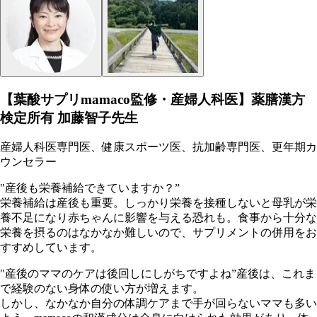
【葉酸サプリmamaco監修・産婦人科医】薬膳漢方
検定所有 加藤智子先生
産婦人科医専門医、健康スポーツ医、抗加齢専門医、更年期カ
ウンセラー
"産後も栄養補給できていますか？”
栄養補給は産後も重要。しっかり栄養を接種しないと母乳が栄
養不足になり赤ちゃんに影響を与える恐れも。食事から十分な
栄養を摂るのはなかなか難しいので、サプリメントの併用をお
すすめしています。
"産後のママのケアは後回しにしがちですよね”産後は、これま
で経験のない身体の使い方が増えます。
しかし、なかなか自分の体調ケアまで手が回らないママも多い