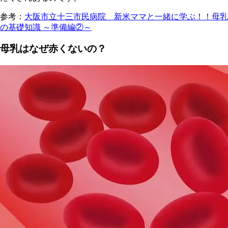
参考：
大阪市立十三市民病院 新米ママと一緒に学ぶ！！母乳
の基礎知識 ～準備編②～
母乳はなぜ赤くないの？