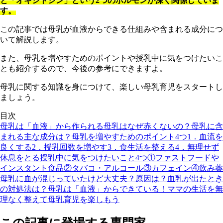
と「オキシトシン」という2つのホルモンが深く関係していま
す。
この記事では母乳が血液からできる仕組みや含まれる成分につ
いて解説します。
また、母乳を増やすためのポイントや授乳中に気をつけたいこ
とも紹介するので、今後の参考にできますよ。
母乳に関する知識を身につけて、楽しい母乳育児をスタートし
ましょう。
目次
母乳は「血液」から作られる
母乳はなぜ赤くないの？
母乳に含
まれる主な成分は？
母乳を増やすためのポイント4つ
1．血流を
良くする
2．授乳回数を増やす
3．食生活を整える
4．無理せず
休息をとる
授乳中に気をつけたいこと4つ
①ファストフードや
インスタント食品
②タバコ・アルコール
③カフェイン
④飲み薬
母乳に血が混じっていたけど大丈夫？原因は？
血乳が出たとき
の対処法は？
母乳は「血液」からできている！ママの生活を無
理なく整えて母乳育児を楽しもう