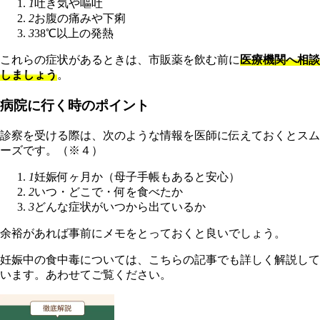
1
吐き気や嘔吐
2
お腹の痛みや下痢
3
38℃以上の発熱
これらの症状があるときは、市販薬を飲む前に
医療機関へ相談
しましょう
。
病院に行く時のポイント
診察を受ける際は、次のような情報を医師に伝えておくとスム
ーズです。（※４）
1
妊娠何ヶ月か（母子手帳もあると安心）
2
いつ・どこで・何を食べたか
3
どんな症状がいつから出ているか
余裕があれば事前にメモをとっておくと良いでしょう。
妊娠中の食中毒については、こちらの記事でも詳しく解説して
います。あわせてご覧ください。