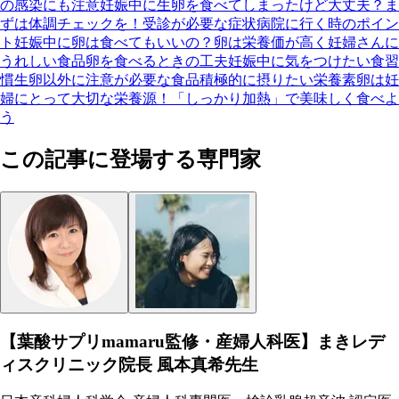
の感染にも注意
妊娠中に生卵を食べてしまったけど大丈夫？
ま
ずは体調チェックを！受診が必要な症状
病院に行く時のポイン
ト
妊娠中に卵は食べてもいいの？
卵は栄養価が高く妊婦さんに
うれしい食品
卵を食べるときの工夫
妊娠中に気をつけたい食習
慣
生卵以外に注意が必要な食品
積極的に摂りたい栄養素
卵は妊
婦にとって大切な栄養源！「しっかり加熱」で美味しく食べよ
う
この記事に登場する専門家
【葉酸サプリmamaru監修・産婦人科医】まきレデ
ィスクリニック院長 風本真希先生