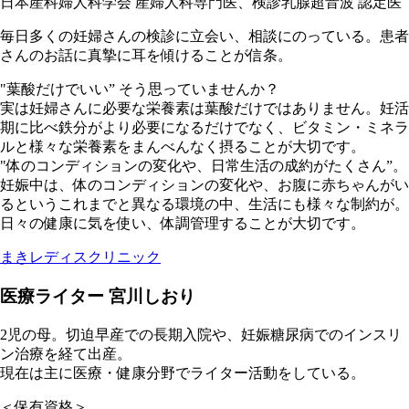
日本産科婦人科学会 産婦人科専門医、検診乳腺超音波 認定医
毎日多くの妊婦さんの検診に立会い、相談にのっている。患者
さんのお話に真摯に耳を傾けることが信条。
"葉酸だけでいい” そう思っていませんか？
実は妊婦さんに必要な栄養素は葉酸だけではありません。妊活
期に比べ鉄分がより必要になるだけでなく、ビタミン・ミネラ
ルと様々な栄養素をまんべんなく摂ることが大切です。
"体のコンディションの変化や、日常生活の成約がたくさん”。
妊娠中は、体のコンディションの変化や、お腹に赤ちゃんがい
るというこれまでと異なる環境の中、生活にも様々な制約が。
日々の健康に気を使い、体調管理することが大切です。
まきレディスクリニック
医療ライター 宮川しおり
2児の母。切迫早産での長期入院や、妊娠糖尿病でのインスリ
ン治療を経て出産。
現在は主に医療・健康分野でライター活動をしている。
＜保有資格＞