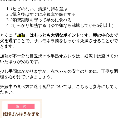
1
ヒビのない、清潔な卵を選ぶ
2
購入後はすぐに冷蔵庫で保存する
3
消費期限を守って早めに食べる
4
しっかり加熱する（ゆで卵なら沸騰してから5分以上）
とくに
「
加熱
」はもっとも大切なポイント
です。
卵の中心まで
火を通す
ことで、サルモネラ菌をしっかり死滅させることがで
きます。
加熱が不十分な目玉焼きや半熟オムレツは、妊娠中は避けてお
いたほうが安心です。
少し手間はかかりますが、赤ちゃんの安全のために、丁寧な調
理を心がけていきましょう。
妊娠中の食べ方に迷う食品については、こちらも参考にしてく
ださい。