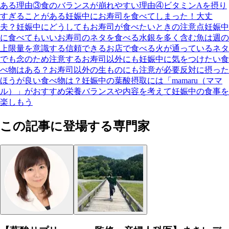
ある
理由③食のバランスが崩れやすい
理由④ビタミンAを摂り
すぎることがある
妊娠中にお寿司を食べてしまった！大丈
夫？
妊娠中にどうしてもお寿司が食べたいときの注意点
妊娠中
に食べてもいいお寿司のネタを食べる
水銀を多く含む魚は週の
上限量を意識する
信頼できるお店で食べる
火が通っているネタ
でも念のため注意する
お寿司以外にも妊娠中に気をつけたい食
べ物はある？
お寿司以外の生ものにも注意が必要
反対に摂った
ほうが良い食べ物は？
妊娠中の葉酸摂取には「mamaru（ママ
ル）」がおすすめ
栄養バランスや内容を考えて妊娠中の食事を
楽しもう
この記事に登場する専門家