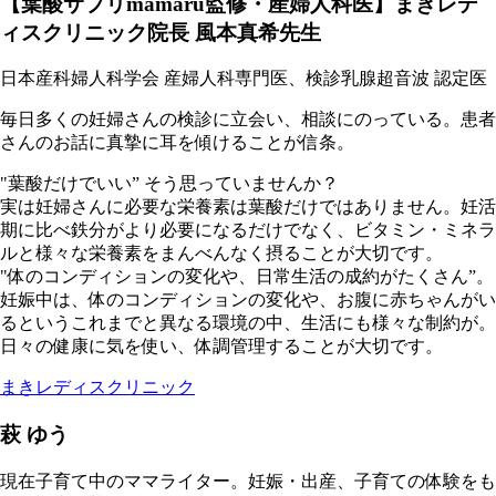
【葉酸サプリmamaru監修・産婦人科医】まきレデ
ィスクリニック院長 風本真希先生
日本産科婦人科学会 産婦人科専門医、検診乳腺超音波 認定医
毎日多くの妊婦さんの検診に立会い、相談にのっている。患者
さんのお話に真摯に耳を傾けることが信条。
"葉酸だけでいい” そう思っていませんか？
実は妊婦さんに必要な栄養素は葉酸だけではありません。妊活
期に比べ鉄分がより必要になるだけでなく、ビタミン・ミネラ
ルと様々な栄養素をまんべんなく摂ることが大切です。
"体のコンディションの変化や、日常生活の成約がたくさん”。
妊娠中は、体のコンディションの変化や、お腹に赤ちゃんがい
るというこれまでと異なる環境の中、生活にも様々な制約が。
日々の健康に気を使い、体調管理することが大切です。
まきレディスクリニック
萩 ゆう
現在子育て中のママライター。妊娠・出産、子育ての体験をも