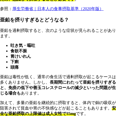
参照：
厚生労働省｜日本人の食事摂取基準（2020年版）
亜鉛を摂りすぎるとどうなる？
亜鉛を過剰摂取すると、次のような症状が見られることがあり
ます。
吐
き気・嘔吐
食欲不振
胃けいれん
下痢
頭痛
亜鉛は毒性が低く、通常の食生活で過剰摂取が起こるケースは
多くありません。しかし、
長期間にわたって亜鉛を摂りすぎる
と、免疫の低下や善玉コレステロールの減少といった問題が生
じる場合も
あります。
加えて、多量の亜鉛を継続的に摂取すると、体内で銅の吸収が
阻害されて貧血や胃の不快感などが起こることもあります。
安
全な亜鉛摂取の上限値は成人女性で35mg
です。