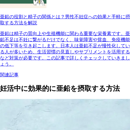
亜鉛の役割と精子の関係とは？男性不妊症への効果と手軽に摂
取する方法を解説
亜鉛は精子の質向上や生殖機能に関わる重要な栄養素です。亜
鉛不足は不妊に繋がるだけでなく、味覚障害や貧血、免疫機能
の低下等を引き起こします。日本人は亜鉛不足が慢性化してい
る人が多いため、生活習慣の見直しやサプリメントを活用する
など対策が必要です。この記事で詳しくチェックしていきまし
ょう。
関連記事
妊活中に効果的に亜鉛を摂取する方法