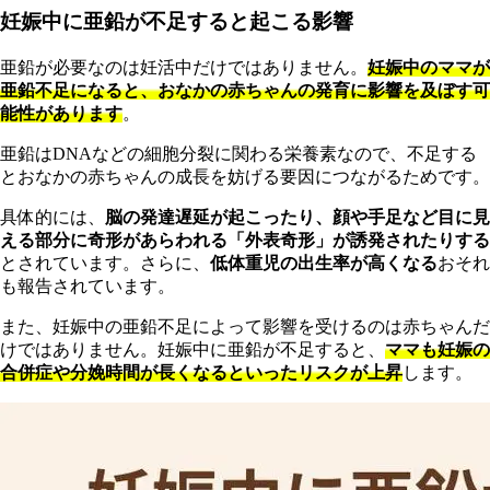
妊娠中に亜鉛が不足すると起こる影響
亜鉛が必要なのは妊活中だけではありません。
妊娠中のママが
亜鉛不足になると、おなかの赤ちゃんの発育に影響を及ぼす可
能性があります
。
亜鉛はDNAなどの細胞分裂に関わる栄養素なので、不足する
とおなかの赤ちゃんの成長を妨げる要因につながるためです。
具
体的には、
脳の発達遅延が起こったり、顔や手足など目に見
える部分に奇形があらわれる「外表奇形」が誘発されたりする
とされています。さらに、
低体重児の出生率が高くなる
おそれ
も報告されています。
ま
た、妊娠中の亜鉛不足によって影響を受けるのは赤ちゃんだ
けではありません。妊娠中に亜鉛が不足すると、
ママも妊娠の
合併症や分娩時間が長くなるといったリスクが上昇
します。