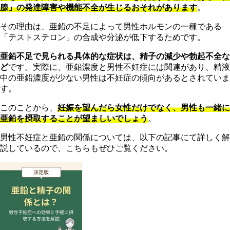
腺」の発達障害や機能不全が生じるおそれがあります
。
その理由は、亜鉛の不足によって男性ホルモンの一種である
「テストステロン」の合成や分泌が低下するためです。
亜
鉛不足で見られる具体的な症状は、精子の減少や勃起不全な
ど
です。実際に、亜鉛濃度と男性不妊症には関連があり、精液
中の亜鉛濃度が少ない男性は不妊症の傾向があるとされていま
す。
こ
のことから、
妊娠を望んだら女性だけでなく、男性も一緒に
亜鉛を摂取することが望ましいでしょう
。
男性不妊症と亜鉛の関係については、以下の記事にて詳しく解
説しているので、こちらもぜひご覧ください。