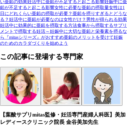
い亜鉛の効果
妊活中に亜鉛が不足すると起こる影響
妊娠中に亜
鉛が不足すると起こる影響
女性に必要な亜鉛の摂取量
女性は1
日にどれくらい亜鉛の摂取が必要？
亜鉛を摂りすぎるとどうな
る？
妊活中に亜鉛が必要なのは女性だけ？男性が得られる効果
妊活中に効果的に亜鉛を摂取する方法
食事から摂取する
サプリ
メントで摂取する
妊活～妊娠中に大切な亜鉛と栄養素を摂るな
ら『mitasシリーズ』がおすすめ
亜鉛のメリットを受けて妊娠
のためのカラダづくりを始めよう
この記事に登場する専門家
【葉酸サプリmitas監修・妊活専門産婦人科医】美加
レディースクリニック院長 金谷美加先生