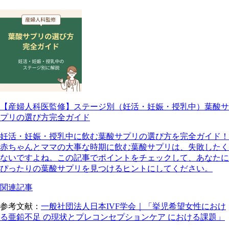
【産婦人科医監修】ステージ別（妊活・妊娠・授乳中）葉酸サ
プリの選び方完全ガイド
妊活・妊娠・授乳中に飲む葉酸サプリの選び方を完全ガイド！
赤ちゃんとママの大事な時期に飲む葉酸サプリは、失敗したく
ないですよね。この記事でポイントをチェックして、あなたに
ぴったりの葉酸サプリを見つけるヒントにしてください。
関連記事
参考文献：
一般社団法人日本IVF学会｜「挙児希望女性におけ
る亜鉛不足 の現状とプレコンセプションケア における課題」