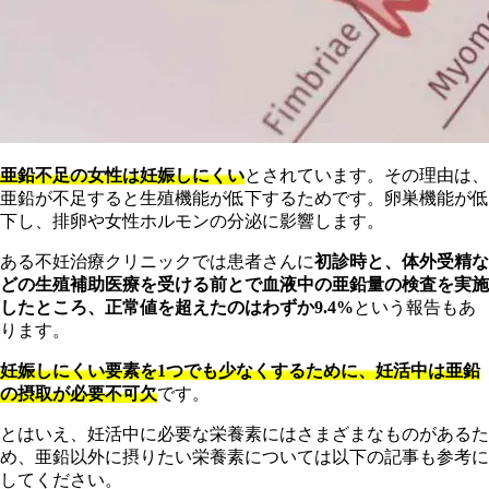
亜鉛不足の女性は妊娠しにくい
とされています。その理由は、
亜鉛が不足すると生殖機能が低下するためです。卵巣機能が低
下し、排卵や女性ホルモンの分泌に影響します。
ある不妊治療クリニックでは患者さんに
初診時と、体外受精な
どの生殖補助医療を受ける前とで血液中の亜鉛量の検査を実施
したところ、正常値を超えたのはわずか9.4%
という報告もあ
ります。
妊娠しにくい要素を1つでも少なくするために、妊活中は亜鉛
の摂取が必要不可欠
です。
とはいえ、妊活中に必要な栄養素にはさまざまなものがあるた
め、亜鉛以外に摂りたい栄養素については以下の記事も参考に
してください。