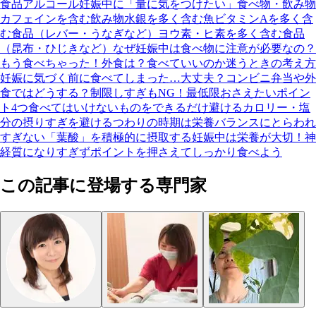
食品
アルコール
妊娠中に「量に気をつけたい」食べ物・飲み物
カフェインを含む飲み物
水銀を多く含む魚
ビタミンAを多く含
む食品（レバー・うなぎなど）
ヨウ素・ヒ素を多く含む食品
（昆布・ひじきなど）
なぜ妊娠中は食べ物に注意が必要なの？
もう食べちゃった！外食は？食べていいのか迷うときの考え方
妊娠に気づく前に食べてしまった…大丈夫？
コンビニ弁当や外
食ではどうする？
制限しすぎもNG！最低限おさえたいポイン
ト4つ
食べてはいけないものをできるだけ避ける
カロリー・塩
分の摂りすぎを避ける
つわりの時期は栄養バランスにとらわれ
すぎない
「葉酸」を積極的に摂取する
妊娠中は栄養が大切！神
経質になりすぎずポイントを押さえてしっかり食べよう
この記事に登場する専門家