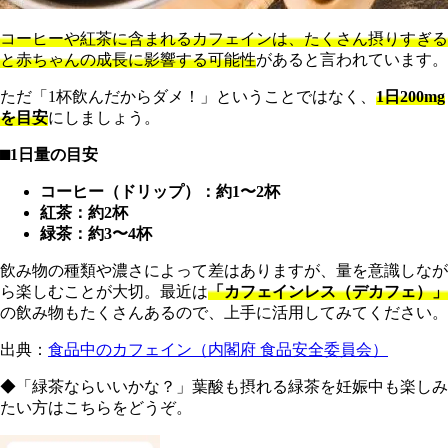
コーヒーや紅茶に含まれるカフェインは、たくさん摂りすぎる
と赤ちゃんの成長に影響する可能性
があると言われています。
ただ「1杯飲んだからダメ！」ということではなく、
1日200mg
を目安
にしましょう。
⬛︎1日量の目安
コーヒー（ドリップ）：約1〜2杯
紅茶：約2杯
緑茶：約3〜4杯
飲み物の種類や濃さによって差はありますが、量を意識しなが
ら楽しむことが大切。最近は
「カフェインレス（デカフェ）」
の飲み物もたくさんあるので、上手に活用してみてください。
出典：
食品中のカフェイン（内閣府 食品安全委員会）
◆「緑茶ならいいかな？」葉酸も摂れる緑茶を妊娠中も楽しみ
たい方はこちらをどうぞ。