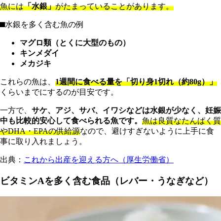
魚には
「水銀」
がたまっていることがあります。
⬛︎
水銀を多く含む魚の例
マグロ類（とくに大型のもの）
キンメダイ
メカジキ
これらの魚は、
1週間に食べる量を「切り身1切れ（約80g）」
くらいまでにするのが目安です。
一方で、
サケ、アジ、サバ、イワシなどは水銀が少なく、妊娠
中も比較的安心して食べられる魚です。
魚は良質なたんぱく質
やDHA・EPAの供給源
なので、避けすぎないように上手に食
事に取り入れましょう。
出典：
これから出産を迎える方へ（厚生労働省）
ビタミンAを多く含む食品（レバー・うなぎなど）