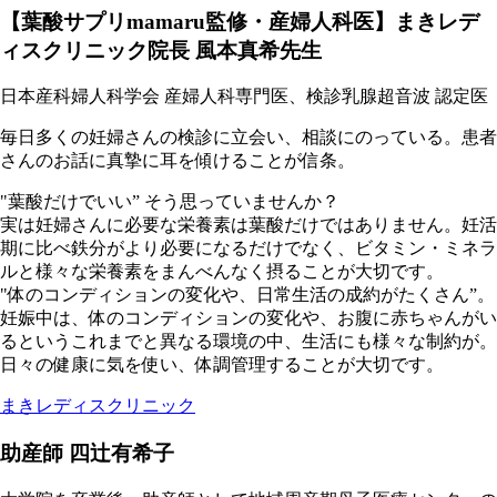
【葉酸サプリmamaru監修・産婦人科医】まきレデ
ィスクリニック院長 風本真希先生
日本産科婦人科学会 産婦人科専門医、検診乳腺超音波 認定医
毎日多くの妊婦さんの検診に立会い、相談にのっている。患者
さんのお話に真摯に耳を傾けることが信条。
"葉酸だけでいい” そう思っていませんか？
実は妊婦さんに必要な栄養素は葉酸だけではありません。妊活
期に比べ鉄分がより必要になるだけでなく、ビタミン・ミネラ
ルと様々な栄養素をまんべんなく摂ることが大切です。
"体のコンディションの変化や、日常生活の成約がたくさん”。
妊娠中は、体のコンディションの変化や、お腹に赤ちゃんがい
るというこれまでと異なる環境の中、生活にも様々な制約が。
日々の健康に気を使い、体調管理することが大切です。
まきレディスクリニック
助産師 四辻有希子