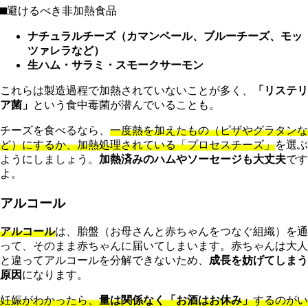
⬛︎
避けるべき非加熱食品
ナチュラルチーズ（カマンベール、ブルーチーズ、モッ
ツァレラなど）
生ハム・サラミ・スモークサーモン
これらは製造過程で加熱されていないことが多く、
「リステリ
ア菌」
という食中毒菌が潜んでいることも。
チーズを食べるなら、
一度熱を加えたもの（ピザやグラタンな
ど）にするか、加熱処理されている「プロセスチーズ」
を選ぶ
ようにしましょう。
加熱済みのハムやソーセージも大丈夫
です
よ。
アルコール
アルコール
は、胎盤（お母さんと赤ちゃんをつなぐ組織）を通
って、そのまま赤ちゃんに届いてしまいます。赤ちゃんは大人
と違ってアルコールを分解できないため、
成長を妨げてしまう
原因
になります。
妊娠がわかったら、
量は関係なく「お酒はお休み」
するのがい