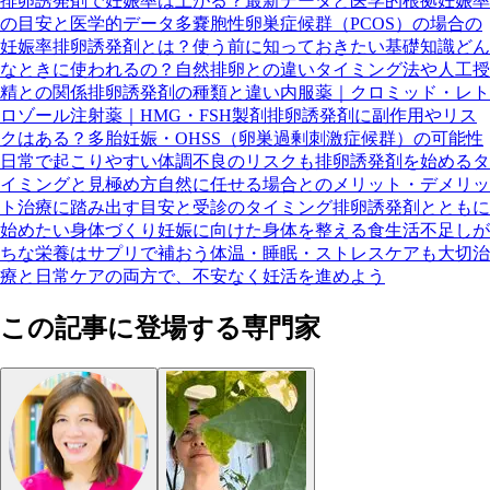
排卵誘発剤で妊娠率は上がる？最新データと医学的根拠
妊娠率
の目安と医学的データ
多嚢胞性卵巣症候群（PCOS）の場合の
妊娠率
排卵誘発剤とは？使う前に知っておきたい基礎知識
どん
なときに使われるの？自然排卵との違い
タイミング法や人工授
精との関係
排卵誘発剤の種類と違い
内服薬｜クロミッド・レト
ロゾール
注射薬｜HMG・FSH製剤
排卵誘発剤に副作用やリス
クはある？
多胎妊娠・OHSS（卵巣過剰刺激症候群）の可能性
日常で起こりやすい体調不良のリスクも
排卵誘発剤を始めるタ
イミングと見極め方
自然に任せる場合とのメリット・デメリッ
ト
治療に踏み出す目安と受診のタイミング
排卵誘発剤とともに
始めたい身体づくり
妊娠に向けた身体を整える食生活
不足しが
ちな栄養はサプリで補おう
体温・睡眠・ストレスケアも大切
治
療と日常ケアの両方で、不安なく妊活を進めよう
この記事に登場する専門家