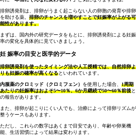
排卵誘発剤は、排卵がうまく起こらない人の卵胞の発育や排卵
を助ける薬。
排卵のチャンスを増やすことで妊娠率が上がる可
能性があります。
まずは、国内外の研究データをもとに、排卵誘発剤による妊娠
率の変化を具体的に見ていきましょう。
妊 娠率の目安と医学的データ
排卵誘発剤を使ったタイミング法や人工授精では、自然排卵よ
りも妊娠の確率が高くなる
といわれています。
内服薬のクロミッド（クロミフェン）
を使用した場合、
1周期
あたりの妊娠率はおよそ5〜10％、6か月継続で50〜60％前後
と
の報告があります。
また、排卵が起こりにくい人でも、治療によって排卵リズムが
整うケースもあります。
ただし、これらの数字はあくまで目安であり、年齢や卵巣機
能、生活習慣によって結果は変わります。