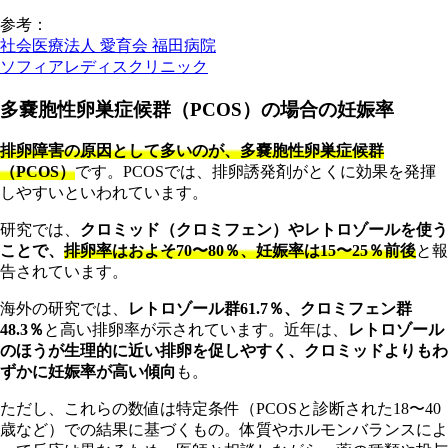
参考：
社会医療法人 愛育会 福田病院
ソフィアレディスクリニック
多嚢胞性卵巣症候群（PCOS）の場合の妊娠率
排卵障害の原因として多いのが、多嚢胞性卵巣症候群
（PCOS）
です。PCOSでは、排卵誘発剤がとくに効果を発揮
しやすいといわれています。
研究では、
クロミッド（クロミフェン）やレトロゾールを使う
ことで、
排卵率はおよそ70〜80％、妊娠率は15〜25％前後
と報
告されています。
海外の研究では、
レトロゾール群61.7％、クロミフェン群
48.3％
と高い排卵率が示されています。近年は、
レトロゾール
のほうが生理的に近い排卵を促しやすく、クロミッドよりもわ
ずかに妊娠率が高い傾向
も。
ただし、これらの数値は特定条件（PCOSと診断された18〜40
歳など）での結果に基づくもの。体質やホルモンバランスによ