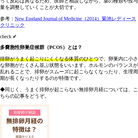
って反応は異なるため、医師と相談しながら、薬の種類や投与
量を調整していくことが大切です。
参考：
New England Journal of Medicine（2014）
菊池レディース
クリニック
check ✔︎
多嚢胞性卵巣症候群（PCOS）とは？
排卵がうまく起こりにくくなる体質のひとつ
で、卵巣内に小さ
な卵胞がたくさん並ぶ状態をいいます。ホルモンのバランスが
乱れることで、排卵がスムーズに起こらなくなったり、生理周
期が長くなったりするのが特徴です。
◆同じく、うまく排卵が起こらない無排卵月経については、こ
ちらの記事をどうぞ。