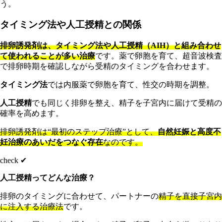
う。
タイミング法や人工授精との関係
排卵誘発剤は、タイミング法や人工授精（AIH）と組み合わせ
て使われることが多い治療
です。薬で卵胞を育て、超音波検査
で排卵時期を確認しながら受精のタイミングを合わせます。
タイミング法
では内服薬で卵胞を育て、性交の時期を調整。
人工授精
でも同じく排卵を整え、精子を子宮内に届けて受精の
確率を高めます。
排卵誘発剤は“最初のステップ治療”として、
自然妊娠と高度不
妊治療のあいだをつなぐ存在
なのです。
check ✔︎
人工授精ってどんな治療？
排卵のタイミングに合わせて、パートナーの
精子を直接子宮内
に注入する治療法
です。