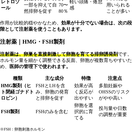
レトロゾ
軽い頭痛・倦怠
一部を抑えて自
70〜
用いられる
ール
感
然排卵を促す
80％
ことが多い
作用が比較的穏やかなため、
効果が十分でない場合は、次の段
階として注射薬を使うこともあります。
注射薬｜HMG・FSH製剤
注射薬は、卵巣を直接刺激して卵胞を育てる排卵誘発剤
です。
ホルモン量を細かく調整できる反面、卵胞が複数育ちやすいた
め、
医師の管理下で使われます。
種類
主な成分
特徴
注意点
HMG製剤（ヒ
FSHとLHを含
効果が高
多胎妊娠や
ト閉経ゴナドト
み、卵胞の発育
く反応が
OHSSのリスク
ロピン）
と排卵を促す
出やすい
がやや高い
卵胞を選
投与量や日数
FSH製剤
FSHのみを含む
択的に育
の調整が重要
てる
※FSH：卵胞刺激ホルモン