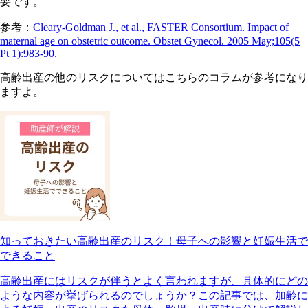
要です。
参考：
Cleary-Goldman J., et al., FASTER Consortium. Impact of
maternal age on obstetric outcome. Obstet Gynecol. 2005 May;105(5
Pt 1):983-90.
高齢出産の他のリスクについてはこちらのコラムが参考になり
ますよ。
知っておきたい高齢出産のリスク！母子への影響と妊娠生活で
できること
高齢出産にはリスクが伴うとよく言われますが、具体的にどの
ような内容が挙げられるのでしょうか？この記事では、加齢に