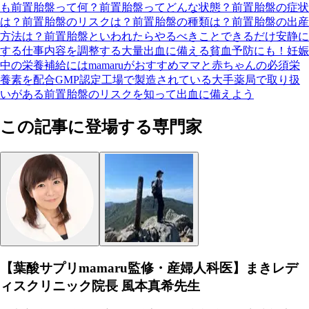
も前置胎盤って何？
前置胎盤ってどんな状態？
前置胎盤の症状
は？
前置胎盤のリスクは？
前置胎盤の種類は？
前置胎盤の出産
方法は？
前置胎盤といわれたらやるべきこと
できるだけ安静に
する
仕事内容を調整する
大量出血に備える
貧血予防にも！妊娠
中の栄養補給にはmamaruがおすすめ
ママと赤ちゃんの必須栄
養素を配合
GMP認定工場で製造されている
大手薬局で取り扱
いがある
前置胎盤のリスクを知って出血に備えよう
この記事に登場する専門家
【葉酸サプリmamaru監修・産婦人科医】まきレデ
ィスクリニック院長 風本真希先生