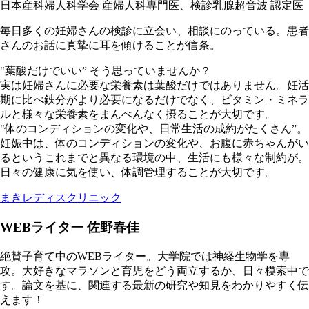
日本産科婦人科学会 産婦人科専門医、検診乳腺超音波 認定医
毎日多くの妊婦さんの検診に立会い、相談にのっている。患者
さんのお話に真摯に耳を傾けることが信条。
"葉酸だけでいい” そう思っていませんか？
実は妊婦さんに必要な栄養素は葉酸だけではありません。妊活
期に比べ鉄分がより必要になるだけでなく、ビタミン・ミネラ
ルと様々な栄養素をまんべんなく摂ることが大切です。
"体のコンディションの変化や、日常生活の成約がたくさん”。
妊娠中は、体のコンディションの変化や、お腹に赤ちゃんがい
るというこれまでと異なる環境の中、生活にも様々な制約が。
日々の健康に気を使い、体調管理することが大切です。
まきレディスクリニック
WEBライター 佐野春佳
絶賛子育て中のWEBライター。大学院では神経生物学を専
攻。大好きなマラソンと育児をどう両立するか、日々模索中で
す。論文を基に、関連する最新の研究や知見をわかりやすく伝
えます！