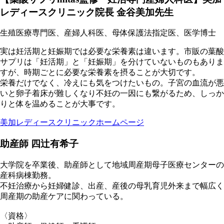
レディースクリニック院長 金谷美加先生
生殖医療専門医、産婦人科医、母体保護法指定医、医学博士
実は妊活期と妊娠期では必要な栄養素は違います。市販の葉酸
サプリは「妊活期」と「妊娠期」を分けていないものもありま
すが、時期ごとに必要な栄養素を摂ることが大切です。
栄養だけでなく、冷えにも気をつけたいもの。子宮の血流が悪
いと卵子着床が難しくなり不妊の一因にも繋がるため、しっか
りと体を温めることが大事です。
美加レディースクリニックホームページ
助産師 四辻有希子
大学院を卒業後、助産師として地域周産期母子医療センターの
産科病棟勤務。
不妊治療から妊婦健診、出産、産後の母乳育児外来まで幅広く
周産期の助産ケアに関わっている。
〈資格〉