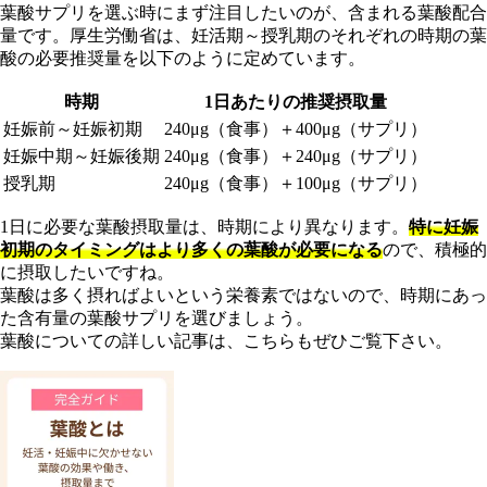
葉酸サプリを選ぶ時にまず注目したいのが、含まれる葉酸配合
量です。厚生労働省は、妊活期～授乳期のそれぞれの時期の葉
酸の必要推奨量を以下のように定めています。
時期
1日あたりの推奨摂取量
妊娠前～妊娠初期
240μg（食事）＋400μg（サプリ）
妊娠中期～妊娠後期
240μg（食事）＋240μg（サプリ）
授乳期
240μg（食事）＋100μg（サプリ）
1日に必要な葉酸摂取量は、時期により異なります。
特に妊娠
初期のタイミングはより多くの葉酸が必要になる
ので、積極的
に摂取したいですね。
葉酸は多く摂ればよいという栄養素ではないので、時期にあっ
た含有量の葉酸サプリを選びましょう。
葉酸についての詳しい記事は、こちらもぜひご覧下さい。