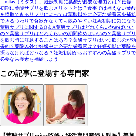
「mitas（ミタス）」
妊娠初期に葉酸が必要な理由とは？
妊娠
初期に葉酸サプリを飲むメリットとは？
食事では補えない葉酸
を摂取できる
サプリによっては葉酸以外に必要な栄養素を補給
できる
つわりで食欲がなくても飲みやすい
妊娠初期に気になる
葉酸サプリに関するQ＆A
葉酸サプリはどれくらい飲めばいい
の？
葉酸サプリはどれくらいの期間飲めばいいの？
葉酸サプリ
を飲む時に注意することはある？
葉酸サプリはいつ飲むのが効
果的？
葉酸以外で妊娠中に必要な栄養素は？
妊娠初期に葉酸を
摂らなければどうなる？
妊娠初期からおすすめの葉酸サプリで
必要な栄養素を補給しよう
この記事に登場する専門家
【葉酸サプリmitas監修・妊活専門産婦人科医】美加