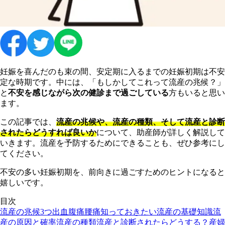
妊娠を喜んだのも束の間、安定期に入るまでの妊娠初期は不安
定な時期です。中には、「もしかしてこれって流産の兆候？」
と
不安を感じながら次の健診まで過ごしている
方もいると思い
ます。
この記事では、
流産の兆候や、流産の種類、そして流産と診断
されたらどうすれば良いか
について、助産師が詳しく解説して
いきます。流産を予防するためにできることも、ぜひ参考にし
てください。
不安の多い妊娠初期を、前向きに過ごすためのヒントになると
嬉しいです。
目次
流産の兆候3つ
出血
腹痛
腰痛
知っておきたい流産の基礎知識
流
産の原因と確率
流産の種類
流産と診断されたらどうする？
産婦