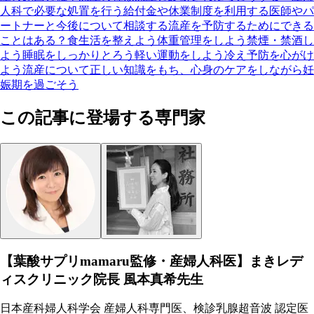
人科で必要な処置を行う
給付金や休業制度を利用する
医師やパ
ートナーと今後について相談する
流産を予防するためにできる
ことはある？
食生活を整えよう
体重管理をしよう
禁煙・禁酒し
よう
睡眠をしっかりとろう
軽い運動をしよう
冷え予防を心がけ
よう
流産について正しい知識をもち、心身のケアをしながら妊
娠期を過ごそう
この記事に登場する専門家
【葉酸サプリmamaru監修・産婦人科医】まきレデ
ィスクリニック院長 風本真希先生
日本産科婦人科学会 産婦人科専門医、検診乳腺超音波 認定医