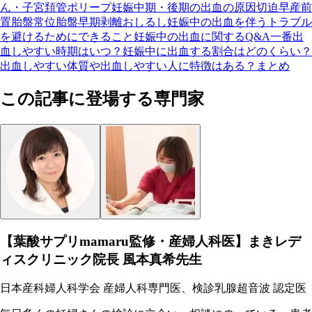
ん・子宮頚管ポリープ
妊娠中期・後期の出血の原因
切迫早産
前
置胎盤
常位胎盤早期剥離
おしるし
妊娠中の出血を伴うトラブル
を避けるためにできること
妊娠中の出血に関するQ&A
一番出
血しやすい時期はいつ？
妊娠中に出血する割合はどのくらい？
出血しやすい体質や出血しやすい人に特徴はある？
まとめ
この記事に登場する専門家
【葉酸サプリmamaru監修・産婦人科医】まきレデ
ィスクリニック院長 風本真希先生
日本産科婦人科学会 産婦人科専門医、検診乳腺超音波 認定医