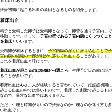
るものもあります。
妊娠初期に起こる出血の原因となるものを紹介します。
着床出血
精子と受精した卵子は受精卵となって、卵管を通り子宮内まで
移動します。そして、
子宮の壁である子宮内膜にくっつくこと
を着床
といいます。
受精卵が着床するときに、
子宮内膜の深くに潜り込むことで子
宮内膜の組織の一部が剥がれ落ちて出血する
ことがあります。
これを着床出血と呼びます。
着床出血が起こるのは妊娠3〜4週ころ
、生理予定日の前に起こ
ることが多いです。
着床出血は4人に1人が経験すると言われていて、妊娠超初期に
起こる出血の中では多いものです。着床した刺激で起こるもの
なので、異常な出血ではありません。
ただ、生理と時期が近いので妊娠なのか生理なのか迷う方も多
い出血です。