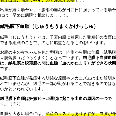
着床出血と間違えやすいので注意が必要
です。
出血が続く場合や、下腹部の痛みが日に日に強まっている場合
には、早めに病院で相談しましょう。
絨毛膜下血腫（じゅうもうまくかけっしゅ）
絨毛（じゅうもう）とは、子宮内膜に着床した受精卵の表面に
できる組織のことで、のちに胎盤となるものをいいます。
お腹の中の赤ちゃんを包む卵膜は、内側から順に羊膜→絨毛膜
→脱落膜（だつらくまく）となっています。
絨毛膜下血腫血腫
は、絨毛膜と脱落膜の間に血腫（血のかたまり）ができる状態
です。
絨毛膜下血腫が発症する明確な原因やメカニズムはまだ解明さ
れていませんが、絨毛の一部が剥がれることで起きるのではな
いかといわれています。
絨毛膜下血腫は妊娠10〜20週頃に起こる出血の原因の一つ
で
す。（※2）
血腫が大きい場合には、
流産のリスクもありますが、血腫が外