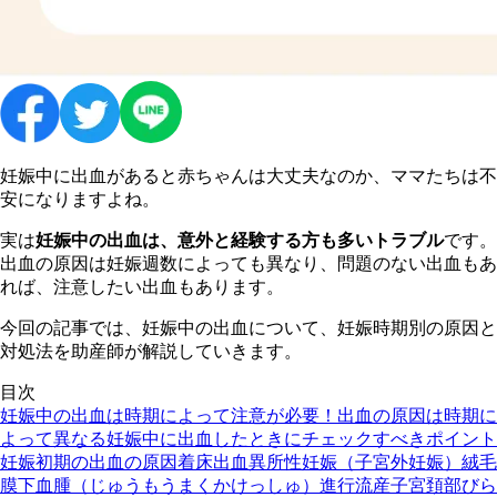
妊娠中に出血があると赤ちゃんは大丈夫なのか、ママたちは不
安になりますよね。
実は
妊娠中の出血は、意外と経験する方も多いトラブル
です。
出血の原因は妊娠週数によっても異なり、問題のない出血もあ
れば、注意したい出血もあります。
今回の記事では、妊娠中の出血について、妊娠時期別の原因と
対処法を助産師が解説していきます。
目次
妊娠中の出血は時期によって注意が必要！
出血の原因は時期に
よって異なる
妊娠中に出血したときにチェックすべきポイント
妊娠初期の出血の原因
着床出血
異所性妊娠（子宮外妊娠）
絨毛
膜下血腫（じゅうもうまくかけっしゅ）
進行流産
子宮頚部びら