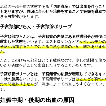
流産の一歩手前の状態である
「切迫流産」では出血を伴うこと
もありますが、原因に合わせた治療をすることで妊娠を継続で
きる可能性
があります。
子宮頚部びらん・子宮頚管ポリープ
子宮頚部びらんとは、子宮頚管の内側にある粘膜部分が膣側に
露出した状態
をいいます。エストロゲンなどの
女性ホルモンの
分泌が増加することで起こる自然な現象のため、問題ありませ
ん
。
ただ、このびらん部分はとても敏感なので、少しの刺激で傷つ
いたり炎症を起こして出血したりすることがあります。
子宮頚管ポリープとは、子宮頚管の粘膜が増殖してできるキノ
コ状の腫瘍
をいいます。子宮頚管ポリープは
ほとんどが良性の
ため問題ありません
が、刺激によって出血しやすくなっていま
す。
妊娠中期・後期の出血の原因