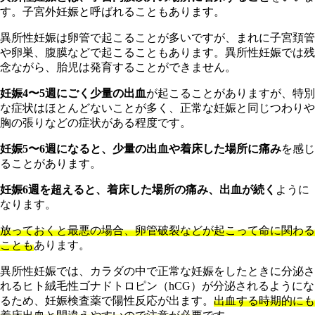
す。子宮外妊娠と呼ばれることもあります。
異所性妊娠は卵管で起こることが多いですが、まれに子宮頚管
や卵巣、腹膜などで起こることもあります。異所性妊娠では残
念ながら、胎児は発育することができません。
妊娠4〜5週にごく少量の出血
が起こることがありますが、特別
な症状はほとんどないことが多く、正常な妊娠と同じつわりや
胸の張りなどの症状がある程度です。
妊娠5〜6週になると、少量の出血や着床した場所に痛み
を感じ
ることがあります。
妊娠6週を超えると、着床した場所の痛み、出血が続く
ように
なります。
放っておくと最悪の場合、卵管破裂などが起こって命に関わる
ことも
あります。
異所性妊娠では、カラダの中で正常な妊娠をしたときに分泌さ
れるヒト絨毛性ゴナドトロピン（hCG）が分泌されるようにな
るため、妊娠検査薬で陽性反応が出ます。
出血する時期的にも