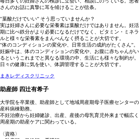
毎日多くの妊婦さんの検診に立会い、相談にのっている。患者
さんのお話に真摯に耳を傾けることが信条。
"葉酸だけでいい” そう思っていませんか？
実は妊婦さんに必要な栄養素は葉酸だけではありません。妊活
期に比べ鉄分がより必要になるだけでなく、ビタミン・ミネラ
ルと様々な栄養素をまんべんなく摂ることが大切です。
"体のコンディションの変化や、日常生活の成約がたくさん”。
妊娠中は、体のコンディションの変化や、お腹に赤ちゃんがい
るというこれまでと異なる環境の中、生活にも様々な制約が。
日々の健康に気を使い、体調管理することが大切です。
まきレディスクリニック
助産師 四辻有希子
大学院を卒業後、助産師として地域周産期母子医療センターの
産科病棟勤務。
不妊治療から妊婦健診、出産、産後の母乳育児外来まで幅広く
周産期の助産ケアに関わっている。
〈資格〉