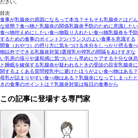
ださい。
目次
食事が乳腺炎の原因になるって本当？
そもそも乳腺炎とはどん
な状態？
食べ物と乳腺炎の関係
乳腺炎予防のために意識したい
食べ物
控えめにしたい食べ物
取り入れたい食べ物
乳腺炎を予防
するための食事のポイント3つ
バランスのよい食事を意識する
間食（おやつ）の摂り方に気をつける
水分をしっかり摂る
食べ
物以外でできる乳腺炎対策3選
授乳や搾乳の間隔をあけすぎな
い
乳房の張りや違和感に気づいたら早めにケアする
十分な休息
と睡眠を確保する
乳腺炎が疑われるときの受診の目安
乳腺炎に
関するよくある質問
授乳中に避けたほうがよい食べ物はある？
母乳が詰まりやすい食べ物はある？
乳腺炎になってしまったと
きの食事のポイントは？
乳腺炎対策は毎日の食事から
この記事に登場する専門家