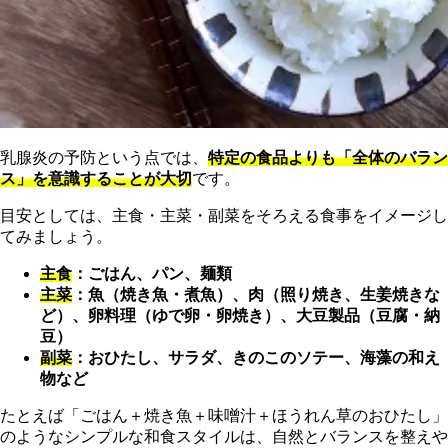
乳腺炎の予防という点では、
特定の食品よりも「全体のバラン
ス」を意識することが大切
です。
目安としては、主食・主菜・副菜をそろえる食事をイメージし
てみましょう。
主食
：ごはん、パン、麺類
主菜
：魚（焼き魚・煮魚）、肉（照り焼き、生姜焼きな
ど）、卵料理（ゆで卵・卵焼き）、大豆製品（豆腐・納
豆）
副菜
：おひたし、サラダ、きのこのソテー、海藻の和え
物など
たとえば「ごはん＋焼き魚＋味噌汁＋ほうれん草のおひたし」
のようなシンプルな和食スタイルは、自然とバランスを整えや