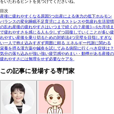
をいたわるヒントを見つけてくださいね。
目次
産後に疲れやすくなる原因5つ
出産による体力の低下
ホルモン
バランスの変化
睡眠不足
育児によるストレスや気疲れ
生活習慣
の乱れ
産後の疲れやすさはいつまで続くの？
産後3～6カ月頃ま
で疲れやすさを感じる人も
少しずつ回復していくことが多い
疲
れやすい産後を乗り切るための対処法4つ
完璧を目指しすぎな
い
一人で抱え込みすぎず周囲に頼る
エネルギー代謝に関わる
栄養を摂る
漢方薬や鍼灸を試してみる
病院に行くべき症状は？
気分の落ち込みが強い
強い疲労感やめまい・動悸がある
産後の
疲れやすさには無理をせず必要なケアを
この記事に登場する専門家