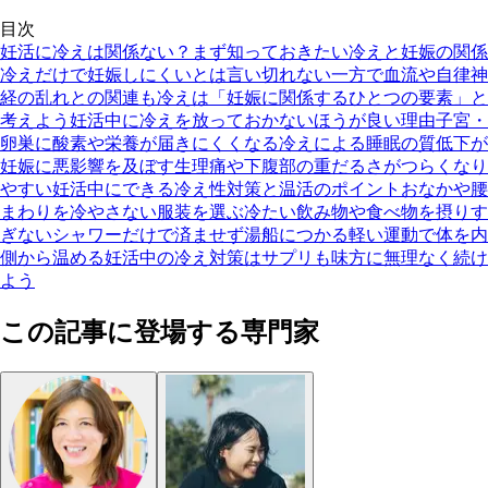
目次
妊活に冷えは関係ない？まず知っておきたい冷えと妊娠の関係
冷えだけで妊娠しにくいとは言い切れない
一方で血流や自律神
経の乱れとの関連も
冷えは「妊娠に関係するひとつの要素」と
考えよう
妊活中に冷えを放っておかないほうが良い理由
子宮・
卵巣に酸素や栄養が届きにくくなる
冷えによる睡眠の質低下が
妊娠に悪影響を及ぼす
生理痛や下腹部の重だるさがつらくなり
やすい
妊活中にできる冷え性対策と温活のポイント
おなかや腰
まわりを冷やさない服装を選ぶ
冷たい飲み物や食べ物を摂りす
ぎない
シャワーだけで済ませず湯船につかる
軽い運動で体を内
側から温める
妊活中の冷え対策はサプリも味方に無理なく続け
よう
この記事に登場する専門家