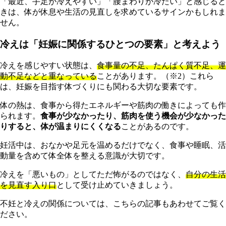
「最近、手足が冷えやすい」「腰まわりが冷たい」と感じると
きは、体が休息や生活の見直しを求めているサインかもしれま
せん。
冷えは「妊娠に関係するひとつの要素」と考えよう
冷えを感じやすい状態は、
食事量の不足、たんぱく質不足、運
動不足などと重なっている
ことがあります。（※2）これら
は、妊娠を目指す体づくりにも関わる大切な要素です。
体の熱は、食事から得たエネルギーや筋肉の働きによっても作
られます。
食事が少なかったり、筋肉を使う機会が少なかった
りすると、体が温まりにくくなる
ことがあるのです。
妊活中は、おなかや足元を温めるだけでなく、食事や睡眠、活
動量を含めて体全体を整える意識が大切です。
冷えを「悪いもの」としてただ怖がるのではなく、
自分の生活
を見直す入り口
として受け止めていきましょう。
不妊と冷えの関係については、こちらの記事もあわせてご覧く
ださい。