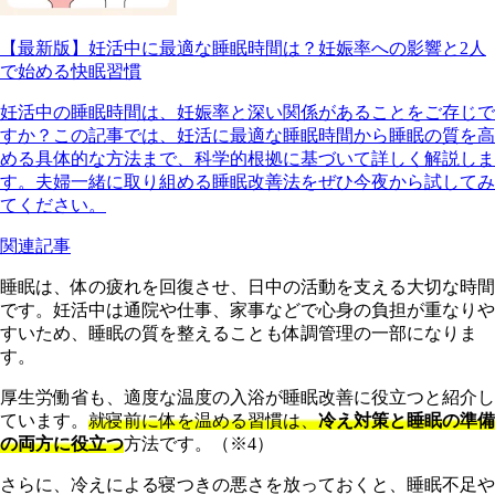
【最新版】妊活中に最適な睡眠時間は？妊娠率への影響と2人
で始める快眠習慣
妊活中の睡眠時間は、妊娠率と深い関係があることをご存じで
すか？この記事では、妊活に最適な睡眠時間から睡眠の質を高
める具体的な方法まで、科学的根拠に基づいて詳しく解説しま
す。夫婦一緒に取り組める睡眠改善法をぜひ今夜から試してみ
てください。
関連記事
睡眠は、体の疲れを回復させ、日中の活動を支える大切な時間
です。妊活中は通院や仕事、家事などで心身の負担が重なりや
すいため、睡眠の質を整えることも体調管理の一部になりま
す。
厚生労働省も、適度な温度の入浴が睡眠改善に役立つと紹介し
ています。
就寝前に体を温める習慣は、
冷え対策と睡眠の準備
の両方に役立つ
方法です。（※4）
さらに、冷えによる寝つきの悪さを放っておくと、睡眠不足や