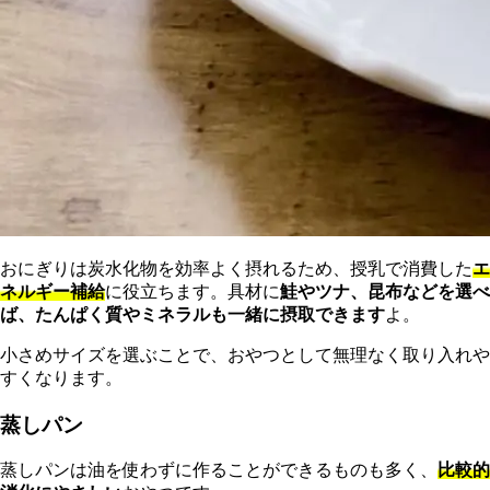
おにぎりは炭水化物を効率よく摂れるため、授乳で消費した
エ
ネルギー補給
に役立ちます。具材に
鮭やツナ、昆布などを選べ
ば、たんぱく質やミネラルも一緒に摂取できます
よ。
小さめサイズを選ぶことで、おやつとして無理なく取り入れや
すくなります。
蒸しパン
蒸しパンは油を使わずに作ることができるものも多く、
比較的