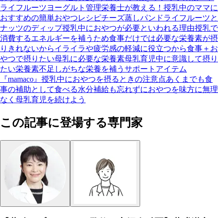
ライフルーツ
ヨーグルト
管理栄養士が教える！授乳中のママに
おすすめの簡単おやつレシピ
チーズ蒸しパン
ドライフルーツと
ナッツのディップ
授乳中におやつが必要といわれる理由
授乳で
消費するエネルギーを補うため
食事だけでは必要な栄養素が摂
りきれないから
イライラや疲労感の軽減に役立つから
食事＋お
やつで摂りたい母乳に必要な栄養素
母乳育児中に意識して摂り
たい栄養素
不足しがちな栄養を補うサポートアイテム
『mamaco』
授乳中におやつを摂るときの注意点
あくまでも食
事の補助として食べる
水分補給も忘れずに
おやつを味方に無理
なく母乳育児を続けよう
この記事に登場する専門家