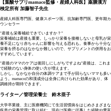
【葉酸サプリmamaco監修・産婦人科医】薬膳漢方
検定所有 加藤智子先生
産婦人科医専門医、健康スポーツ医、抗加齢専門医、更年期カ
ウンセラー
"産後も栄養補給できていますか？”
栄養補給は産後も重要。しっかり栄養を接種しないと母乳が栄
養不足になり赤ちゃんに影響を与える恐れも。食事から十分な
栄養を摂るのはなかなか難しいので、サプリメントの併用をお
すすめしています。
"産後のママのケアは後回しにしがちですよね”産後は、これま
で経験のない身体の使い方が増えます。
しかし、なかなか自分の体調ケアまで手が回らないママも多い
よう。mamacoの和漢成分は全身に向けられた効果があり、体
調維持が期待できます。
ライター／管理栄養士 鈴木亜子
大学卒業後、主に医療機関にて生活習慣病をはじめさまざまな
疾患の栄養管理に取り組む。現在は医療に従事した経験や豊富