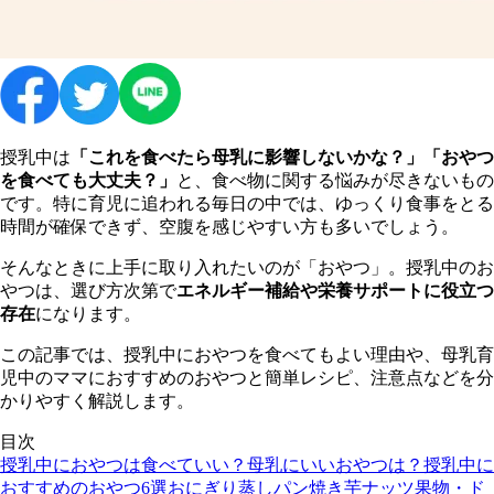
授乳中は
「これを食べたら母乳に影響しないかな？」「おやつ
を食べても大丈夫？」
と、食べ物に関する悩みが尽きないもの
です。特に育児に追われる毎日の中では、ゆっくり食事をとる
時間が確保できず、空腹を感じやすい方も多いでしょう。
そんなときに上手に取り入れたいのが「おやつ」。授乳中のお
やつは、選び方次第で
エネルギー補給や栄養サポートに役立つ
存在
になります。
この記事では、授乳中におやつを食べてもよい理由や、母乳育
児中のママにおすすめのおやつと簡単レシピ、注意点などを分
かりやすく解説します。
目次
授乳中におやつは食べていい？母乳にいいおやつは？
授乳中に
おすすめのおやつ6選
おにぎり
蒸しパン
焼き芋
ナッツ
果物・ド