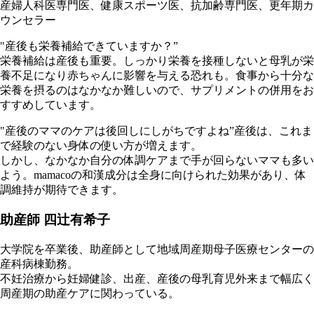
産婦人科医専門医、健康スポーツ医、抗加齢専門医、更年期カ
ウンセラー
"産後も栄養補給できていますか？”
栄養補給は産後も重要。しっかり栄養を接種しないと母乳が栄
養不足になり赤ちゃんに影響を与える恐れも。食事から十分な
栄養を摂るのはなかなか難しいので、サプリメントの併用をお
すすめしています。
"産後のママのケアは後回しにしがちですよね”産後は、これま
で経験のない身体の使い方が増えます。
しかし、なかなか自分の体調ケアまで手が回らないママも多い
よう。mamacoの和漢成分は全身に向けられた効果があり、体
調維持が期待できます。
助産師 四辻有希子
大学院を卒業後、助産師として地域周産期母子医療センターの
産科病棟勤務。
不妊治療から妊婦健診、出産、産後の母乳育児外来まで幅広く
周産期の助産ケアに関わっている。