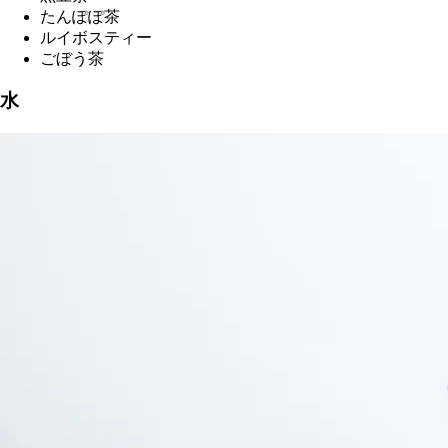
たんぽぽ茶
ルイボスティー
ごぼう茶
水