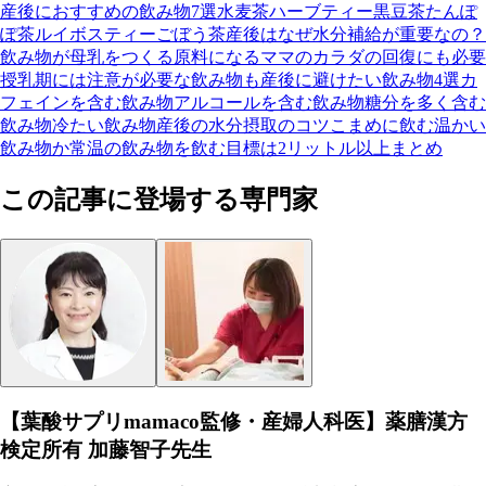
産後におすすめの飲み物7選
水
麦茶
ハーブティー
黒豆茶
たんぽ
ぽ茶
ルイボスティー
ごぼう茶
産後はなぜ水分補給が重要なの？
飲み物が母乳をつくる原料になる
ママのカラダの回復にも必要
授乳期には注意が必要な飲み物も
産後に避けたい飲み物4選
カ
フェインを含む飲み物
アルコールを含む飲み物
糖分を多く含む
飲み物
冷たい飲み物
産後の水分摂取のコツ
こまめに飲む
温かい
飲み物か常温の飲み物を飲む
目標は2リットル以上
まとめ
この記事に登場する専門家
【葉酸サプリmamaco監修・産婦人科医】薬膳漢方
検定所有 加藤智子先生