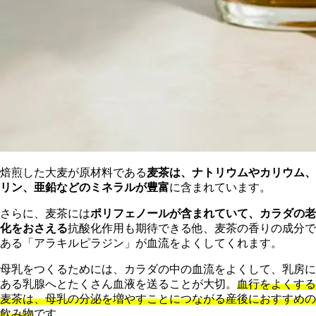
焙煎した大麦が原材料である
麦茶は、ナトリウムやカリウム、
リン、亜鉛などのミネラルが豊富
に含まれています。
さらに、麦茶には
ポリフェノールが含まれていて、カラダの老
化をおさえる
抗酸化作用も期待できる他、麦茶の香りの成分で
ある「アラキルピラジン」が血流をよくしてくれます。
母乳をつくるためには、カラダの中の血流をよくして、乳房に
ある乳腺へとたくさん血液を送ることが大切。
血行をよくする
麦茶は、母乳の分泌を増やすことにつながる産後におすすめの
飲み物
です。