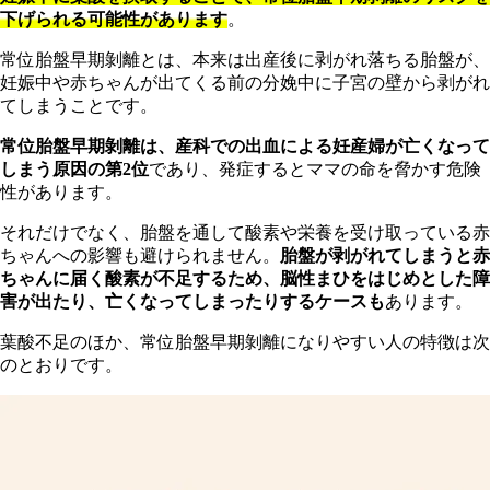
下げられる可能性があります
。
常位胎盤早期剝離とは、本来は出産後に剥がれ落ちる胎盤が、
妊娠中や赤ちゃんが出てくる前の分娩中に子宮の壁から剥がれ
てしまうことです。
常
位胎盤早期剝離は、産科での出血による妊産婦が亡くなって
しまう原因の第2位
であり、発症するとママの命を脅かす危険
性があります。
それだけでなく、胎盤を通して酸素や栄養を受け取っている赤
ちゃんへの影響も避けられません。
胎盤が剥がれてしまうと赤
ちゃんに届く酸素が不足するため、脳性まひをはじめとした障
害が出たり、亡くなってしまったりするケースも
あります。
葉
酸不足のほか、常位胎盤早期剝離になりやすい人の特徴は次
のとおりです。