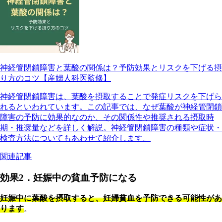
神経管閉鎖障害と葉酸の関係は？予防効果とリスクを下げる摂
り方のコツ【産婦人科医監修】
神経管閉鎖障害は、葉酸を摂取することで発症リスクを下げら
れるといわれています。この記事では、なぜ葉酸が神経管閉鎖
障害の予防に効果的なのか、その関係性や推奨される摂取時
期・推奨量などを詳しく解説。神経管閉鎖障害の種類や症状・
検査方法についてもあわせて紹介します。
関連記事
効果2．妊娠中の貧血予防になる
妊娠中に葉酸を摂取すると、妊婦貧血を予防できる可能性があ
ります
。