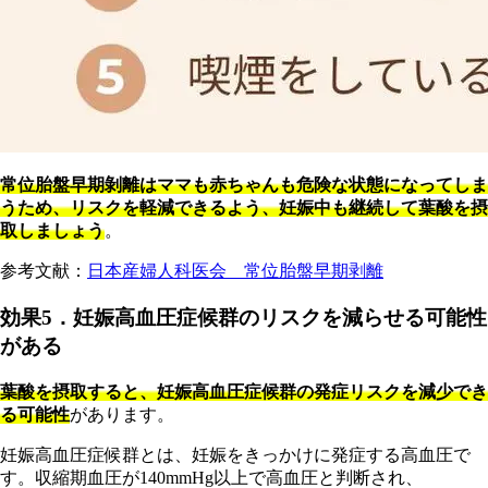
常
位胎盤早期剝離はママも赤ちゃんも危険な状態になってしま
うため、リスクを軽減できるよう、妊娠中も継続して葉酸を摂
取しましょう
。
参考文献：
日本産婦人科医会 常位胎盤早期剥離
効果5．妊娠高血圧症候群のリスクを減らせる可能性
がある
葉酸を摂取すると、妊娠高血圧症候群の発症リスクを減少でき
る可能性
があります。
妊娠高血圧症候群とは、妊娠をきっかけに発症する高血圧で
す。収縮期血圧が140mmHg以上で高血圧と判断され、