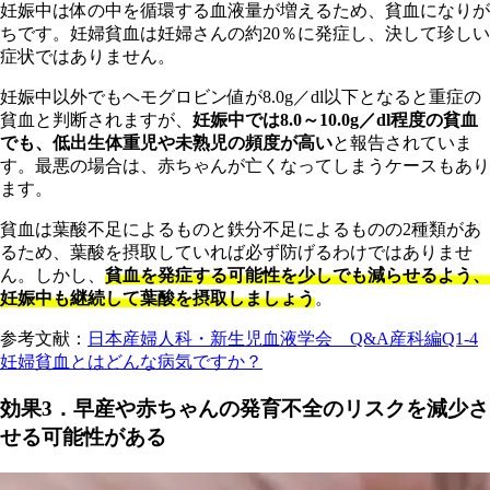
妊娠中は体の中を循環する血液量が増えるため、貧血になりが
ちです。妊婦貧血は妊婦さんの約20％に発症し、決して珍しい
症状ではありません。
妊
娠中以外でもヘモグロビン値が8.0g／dl以下となると重症の
貧血と判断されますが、
妊娠中では8.0～10.0g／dl程度の貧血
でも、低出生体重児や未熟児の頻度が高い
と報告されていま
す。最悪の場合は、赤ちゃんが亡くなってしまうケースもあり
ます。
貧
血は葉酸不足によるものと鉄分不足によるものの2種類があ
るため、葉酸を摂取していれば必ず防げるわけではありませ
ん。しかし、
貧血を発症する可能性を少しでも減らせるよう、
妊娠中も継続して葉酸を摂取しましょう
。
参考文献：
日本産婦人科・新生児血液学会 Q&A産科編Q1-4
妊婦貧血とはどんな病気ですか？
効果3．早産や赤ちゃんの発育不全のリスクを減少さ
せる可能性がある