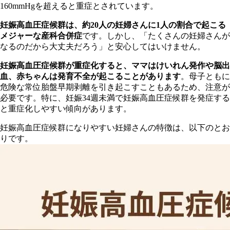
160mmHgを超えると重症とされています。
妊
娠高血圧症候群は、約20人の妊婦さんに1人の割合で起こる
メジャーな産科合併症
です。しかし、「たくさんの妊婦さんが
なるのだから大丈夫だろう」と安心してはいけません。
妊
娠高血圧症候群が重症化すると、ママはけいれん発作や脳出
血、赤ちゃんは発育不全が起こることがあります
。母子ともに
危険な常位胎盤早期剥離を引き起こすこともあるため、注意が
必要です。特に、妊娠34週未満で妊娠高血圧症候群を発症する
と重症化しやすい傾向があります。
妊
娠高血圧症候群になりやすい妊婦さんの特徴は、以下のとお
りです。