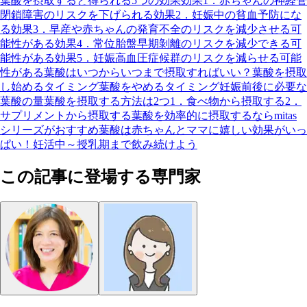
葉酸を摂取すると得られる5つの効果
効果1．赤ちゃんの神経管
閉鎖障害のリスクを下げられる
効果2．妊娠中の貧血予防にな
る
効果3．早産や赤ちゃんの発育不全のリスクを減少させる可
能性がある
効果4．常位胎盤早期剝離のリスクを減少できる可
能性がある
効果5．妊娠高血圧症候群のリスクを減らせる可能
性がある
葉酸はいつからいつまで摂取すればいい？
葉酸を摂取
し始めるタイミング
葉酸をやめるタイミング
妊娠前後に必要な
葉酸の量
葉酸を摂取する方法は2つ
1．食べ物から摂取する
2．
サプリメントから摂取する
葉酸を効率的に摂取するならmitas
シリーズがおすすめ
葉酸は赤ちゃんとママに嬉しい効果がいっ
ぱい！妊活中～授乳期まで飲み続けよう
この記事に登場する専門家