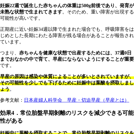
妊
娠22週で誕生した赤ちゃんの体重は500g前後であり、発育が
未熟な状態で生まれてきます
。そのため、重い障害が出現する
可能性が高いです。
正期産
に近い妊娠34週以降で生まれた場合でも、呼吸障害をは
じめとした長期にわたる障害が残る場合があることが報告され
ています。
つまり、
赤ちゃんを健康な状態で出産するためには、37週0日
までおなかの中で育て、早産にならないようにすることが重要
です。
早
産の原因は感染や体質によることが多いとされていますが、
その可能性を少しでも下げるために妊娠中は葉酸を摂取しまし
ょう
。
参考文献：
日本産婦人科学会 早産・切迫早産（早産とは）
効果4．常位胎盤早期剝離のリスクを減少できる可能
性がある
妊娠中に葉酸を摂取することで、常位胎盤早期剥離のリスクを