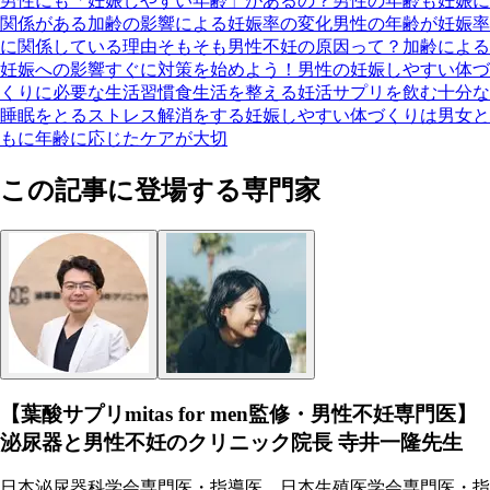
男性にも「妊娠しやすい年齢」があるの？
男性の年齢も妊娠に
関係がある
加齢の影響による妊娠率の変化
男性の年齢が妊娠率
に関係している理由
そもそも男性不妊の原因って？
加齢による
妊娠への影響
すぐに対策を始めよう！男性の妊娠しやすい体づ
くりに必要な生活習慣
食生活を整える
妊活サプリを飲む
十分な
睡眠をとる
ストレス解消をする
妊娠しやすい体づくりは男女と
もに年齢に応じたケアが大切
この記事に登場する専門家
【葉酸サプリmitas for men監修・男性不妊専門医】
泌尿器と男性不妊のクリニック院長 寺井一隆先生
日本泌尿器科学会専門医・指導医、日本生殖医学会専門医・指