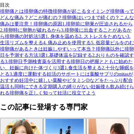
目次
排卵痛とは
排卵痛の特徴
排卵痛が起こるタイミング
排卵痛って
どんな痛み？どこが痛むの？
排卵痛はいつまで続くの？
こんな
痛みは要注意！
排卵痛の原因
1.排卵前に卵巣が圧迫されるから
2.排卵時に卵胞が破れるから
3.排卵後に出血することがあるか
ら
排卵痛の対処法5選
1. 身体を温める
2. ストレスをためない
3.
生活リズムを整える
4. 痛み止めを使用する
5. 低容量ピルをのむ
排卵痛があるときは妊娠しやすいって本当？
排卵痛以外に排卵
日を予測する方法3選
1.基礎体温を記録する
2.おりものを確認す
る
3.排卵日予測検査薬を活用する
排卵日の把握とともに始めた
い、妊娠に向けた体づくり3選
1.食生活を整える
2.十分な睡眠を
とる
3.適度に運動する
妊活のサポートには葉酸サプリのmitasが
おすすめ
妊活中に嬉しい葉酸やビタミンDなどをたっぷり配合
温活も同時にできる
定期購入の縛りがない
妊娠後も飲み続けら
れる
排卵痛を正しく知って妊活に役立てよう
この記事に登場する専門家