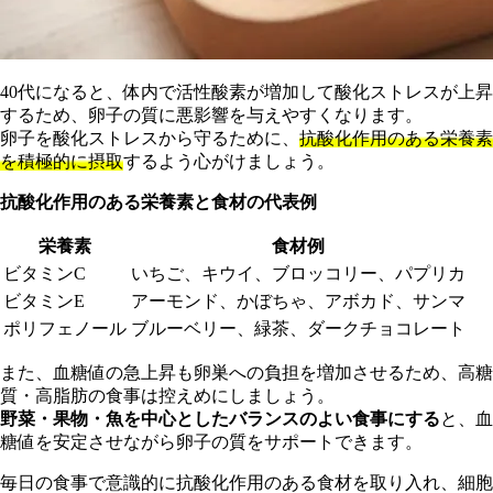
40代になると、体内で活性酸素が増加して酸化ストレスが上昇
するため、卵子の質に悪影響を与えやすくなります。
卵子を酸化ストレスから守るために、
抗酸化作用のある栄養素
を積極的に摂取
するよう心がけましょう。
抗酸化作用のある栄養素と食材の代表例
栄養素
食材例
ビタミンC
いちご、キウイ、ブロッコリー、パプリカ
ビタミンE
アーモンド、かぼちゃ、アボカド、サンマ
ポリフェノール
ブルーベリー、緑茶、ダークチョコレート
また、血糖値の急上昇も卵巣への負担を増加させるため、高糖
質・高脂肪の食事は控えめにしましょう。
野菜・果物・魚を中心としたバランスのよい食事にする
と、血
糖値を安定させながら卵子の質をサポートできます。
毎日の食事で意識的に抗酸化作用のある食材を取り入れ、細胞