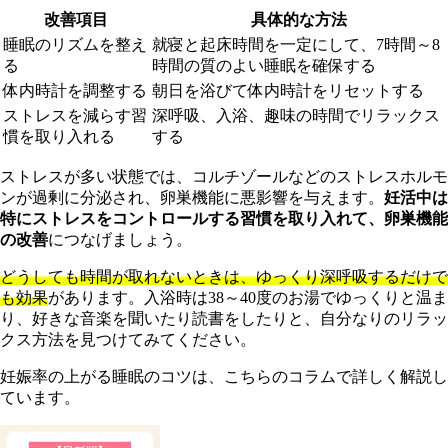
改善項目
具体的な方法
睡眠のリズムを整え
就寝と起床時間を一定にして、7時間～8
る
時間の質のよい睡眠を確保する
体内時計を調整する
朝日を浴びて体内時計をリセットする
ストレスを減らす習
深呼吸、入浴、趣味の時間でリラックス
慣を取り入れる
する
ストレスが多い状態では、コルチゾールなどのストレスホルモ
ンが過剰に分泌され、卵巣機能に悪影響を与えます。
妊活中は
特にストレスをコントロールする習慣を取り入れて、卵巣機能
の改善
につなげましょう。
どうしても時間が取れないときは、ゆっくり深呼吸するだけで
も効果
があります。入浴時は38～40度のお湯でゆっくりと温ま
り、好きな音楽を聞いたり読書をしたりと、自分なりのリラッ
クス方法を見つけてみてください。
妊娠率の上がる睡眠のコツは、こちらのコラムで詳しく解説し
ています。