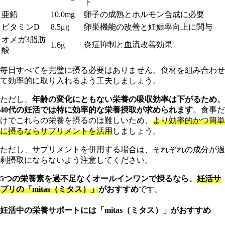
ト
亜鉛
10.0mg
卵子の成熟とホルモン合成に必要
ビタミンD
8.5μg
卵巣機能の改善と妊娠率向上に関与
オメガ3脂肪
炎症抑制と血流改善効果
1.6g
酸
毎日すべてを完璧に摂る必要はありません。食材を組み合わせ
て効率的に取り入れるよう工夫しましょう。
ただし、
年齢の変化にともない栄養の吸収効率は下がるため、
40代の妊活では特に効率的な栄養摂取が求められます
。食事だ
けでこれらの栄養を摂るのは難しいため、
より効率的かつ簡単
に摂るならサプリメントを活用
しましょう。
ただし、サプリメントを併用する場合は、それぞれの成分が過
剰摂取にならないよう注意してください。
5つの栄養素を過不足なくオールインワンで摂るなら、
妊活サ
プリの「mitas（ミタス）」
がおすすめ
です。
妊活中の栄養サポートには「mitas（ミタス）」がおすすめ