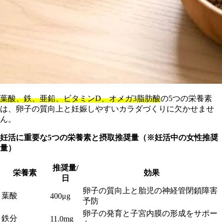
葉酸、鉄、亜鉛、ビタミンD、オメガ3脂肪酸
の5つの栄養素
は、卵子の質向上と妊娠しやすいカラダづくりに欠かせませ
ん。
妊活に重要な5つの栄養素と摂取推奨量（※妊活中の女性推奨
量）
推奨量/
栄養素
効果
日
卵子の質向上と胎児の神経管閉鎖障害
葉酸
400μg
予防
卵子の発育と子宮内膜の形成をサポー
鉄分
11.0mg