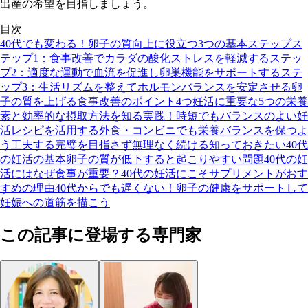
出産の希望を目指しましょう。
目次
40代でも変わる！卵子の質向上に役立つ3つの基本ステップ
ス
テップ1：食事改善でカラダの酸化ストレスを軽減する
ステッ
プ2：適度な運動で血流を促進し卵巣機能をサポートする
ステ
ップ3：生活リズムを整えてホルモンバランスを安定させる
卵
子の質を上げる食事改善のポイント4つ
妊活に重要な5つの栄養
素と効率的な摂取方法を知る
実践！時短でもバランスのよい妊
活レシピを活用する
外食・コンビニでも栄養バランスを保つよ
う工夫する
完璧を目指さず無理なく続ける
知っておきたい40代
の妊活の基本
卵子の質が低下すると起こりやすい問題
40代の妊
活にはなぜ食事が重要？
40代の妊活にこそサプリメントがおす
すめの理由
40代からでも遅くない！卵子の健康をサポートして
妊娠への道筋を描こう
この記事に登場する専門家