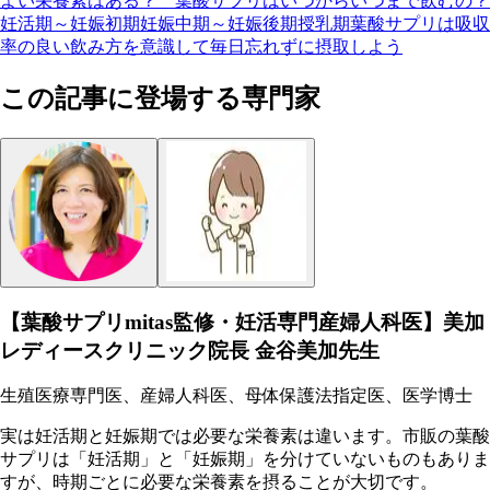
よい栄養素はある？
葉酸サプリはいつからいつまで飲むの？
妊活期～妊娠初期
妊娠中期～妊娠後期
授乳期
葉酸サプリは吸収
率の良い飲み方を意識して毎日忘れずに摂取しよう
この記事に登場する専門家
【葉酸サプリmitas監修・妊活専門産婦人科医】美加
レディースクリニック院長 金谷美加先生
生殖医療専門医、産婦人科医、母体保護法指定医、医学博士
実は妊活期と妊娠期では必要な栄養素は違います。市販の葉酸
サプリは「妊活期」と「妊娠期」を分けていないものもありま
すが、時期ごとに必要な栄養素を摂ることが大切です。