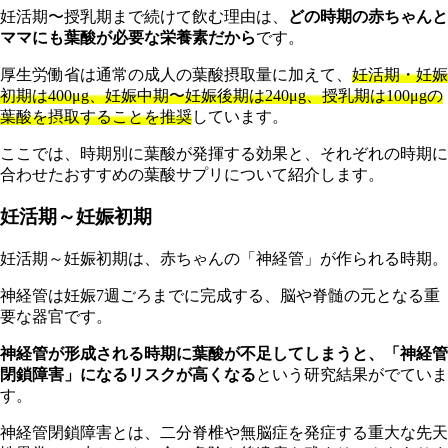
妊
活期〜授乳期まで続けて飲む理由は、
どの時期の赤ちゃんと
ママにも葉酸が必要な栄養素だから
です。
厚生労働省は通常の成人の葉酸摂取量に加えて、
妊活期・妊娠
初期は400μg、妊娠中期〜妊娠後期は240μg、授乳期は100μgの
葉酸を摂取することを推奨
しています。
こ
こでは、時期別に葉酸が発揮する効果と、それぞれの時期に
合わせたおすすめの葉酸サプリについて紹介します。
妊活期～妊娠初期
妊活期～妊娠初期は、赤ちゃんの「神経管」が作られる時期。
神経管は妊娠7週ごろまでに完成する、脳や脊髄の元となる重
要な器官です。
神経管が形成される時期に葉酸が不足してしまうと、「神経管
閉鎖障害」になるリスクが高くなる
という研究結果がでていま
す。
神経管閉鎖障害とは、二分脊椎や無脳症を発症する重大な先天