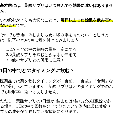
基本的には、葉酸サプリはいつ飲んでも効果に違いはありませ
ん。
いつ飲むかよりも大切なことは、
毎日決まった錠数を飲み忘れ
ないこと
です。
そ
れでも普通に飲むよりも更に吸収率を高めたい！と思う方
は、以下の3つの点に気を付けてみましょう。
1
からだの中の葉酸の量を一定にする
2
葉酸サプリを飲むときは水か白湯で
3
他のサプリとの併用に注意！
1日の中でどのタイミングに飲む？
医薬品では薬を飲むタイミングが「食前」「食後」「食間」な
どに分けられていますが、葉酸サプリはどのタイミングでのん
でも吸収率に違いはありません。
ただし、葉酸サプリの1日量が3錠または4錠などの複数錠であ
る場合、1日の中で回数を分けて飲むことで体内に常に葉酸サ
プリの成分が存在している状態になります。