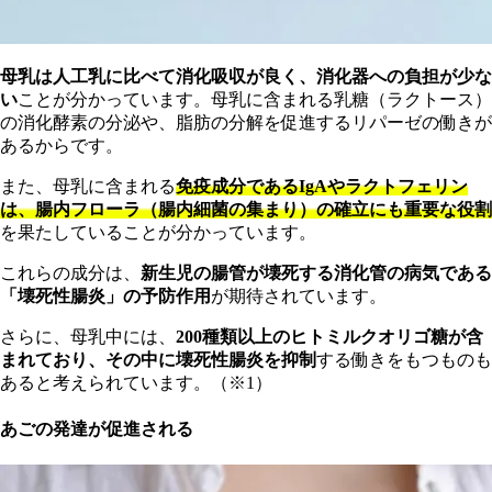
母乳は人工乳に比べて消化吸収が良く、消化器への負担が少な
い
ことが分かっています。母乳に含まれる乳糖（ラクトース）
の消化酵素の分泌や、脂肪の分解を促進するリパーゼの働きが
あるからです。
また、母乳に含まれる
免疫成分であるIgAやラクトフェリン
は、腸内フローラ（腸内細菌の集まり）の確立にも重要な役割
を果たしていることが分かっています。
これらの成分は、
新生児の腸管が壊死する消化管の病気である
「壊死性腸炎」の予防作用
が期待されています。
さらに、母乳中には、
200種類以上のヒトミルクオリゴ糖が含
まれており、その中に壊死性腸炎を抑制
する働きをもつものも
あると考えられています。（※1）
あごの発達が促進される