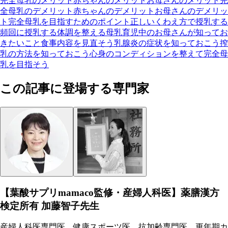
完全母乳のメリット
赤ちゃんのメリット
お母さんのメリット
完
全母乳のデメリット
赤ちゃんのデメリット
お母さんのデメリッ
ト
完全母乳を目指すためのポイント
正しいくわえ方で授乳する
頻回に授乳する
体調を整える
母乳育児中のお母さんが知ってお
きたいこと
食事内容を見直そう
乳腺炎の症状を知っておこう
搾
乳の方法を知っておこう
心身のコンディションを整えて完全母
乳を目指そう
この記事に登場する専門家
【葉酸サプリmamaco監修・産婦人科医】薬膳漢方
検定所有 加藤智子先生
産婦人科医専門医、健康スポーツ医、抗加齢専門医、更年期カ