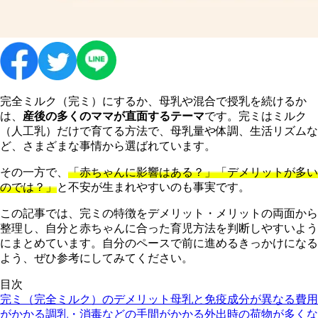
完全ミルク（完ミ）にするか、母乳や混合で授乳を続けるか
は、
産後の多くのママが直面するテーマ
です。完ミはミルク
（人工乳）だけで育てる方法で、母乳量や体調、生活リズムな
ど、さまざまな事情から選ばれています。
その一方で、
「赤ちゃんに影響はある？」「デメリットが多い
のでは？」
と不安が生まれやすいのも事実です。
この記事では、完ミの特徴をデメリット・メリットの両面から
整理し、自分と赤ちゃんに合った育児方法を判断しやすいよう
にまとめています。自分のペースで前に進めるきっかけになる
よう、ぜひ参考にしてみてください。
目次
完ミ（完全ミルク）のデメリット
母乳と免疫成分が異なる
費用
がかかる
調乳・消毒などの手間がかかる
外出時の荷物が多くな