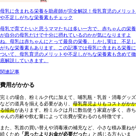
母乳に含まれる栄養を助産師が完全解説！母乳育児のメリット
や不足しがちな栄養素もチェック
母乳で育てたいと思うママたちは多い一方で、赤ちゃんの栄養
が自分の母乳だけで十分に摂れているのかが気になりますよ
ね。母乳は赤ちゃんにとって最良の栄養。しかし実は、不足し
がちな栄養素もあります。この記事では母乳に含まれる栄養に
ついて、母乳育児のメリットや不足しがちな栄養素も含めて徹
底解説していきます。
関連記事
費用がかかる
完ミの場合、粉ミルク代に加えて、哺乳瓶・乳首・消毒グッズ
などの道具を揃える必要があり、
母乳育児よりもコストがかか
る傾向
があります。粉ミルクは月に数缶使う家庭が多く、赤ち
ゃんの月齢や飲む量によって出費が変わるのも特徴です。
また、乳首の買い替えや消毒液の補充など、小さな積み重ねが
続くため
「思ったよりお金が必要だった」
と感じる方もいま