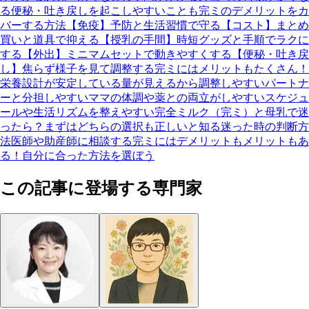
る
便秘・吐き戻しを起こしやすいことも
完ミのデメリットをカ
バーする方法
【免疫】予防と生活習慣で守る
【コスト】まとめ
買いと道具で抑える
【授乳の手間】時短グッズと手順でラクに
する
【外出】ミニマムセットで動きやすくする
【便秘・吐き戻
し】焦らず様子を見て調整する
完ミにはメリットもたくさん！
栄養設計が安定している
量が見えるから調整しやすい
パートナ
ーと分担しやすい
ママの体調や薬との両立がしやすい
スケジュ
ールや生活リズムを整えやすい
完全ミルク（完ミ）と母乳で迷
ったら？
まずはどちらの選択も正しいと知る
迷った時の判断方
法
医師や助産師に相談する
完ミにはデメリットもメリットもあ
る！自分に合った方法を選ぼう
この記事に登場する専門家