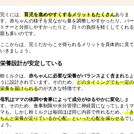
完ミには、
育児を進めやすくするメリットもたくさん
ありま
す。赤ちゃんの様子を見ながら量を調整しやすかったり、パー
トナーと分担しやすかったりと、日々の負担を軽くしてくれる
面も多いのです。
ここからは、完ミだからこそ得られるメリットを具体的に見て
いきましょう。
栄養設計が安定している
粉ミルクは、
赤ちゃんに必要な栄養がバランスよく含まれ
るよ
うに設計されています。そのため、
どのタイミングでも一定の
栄養を届けられる
のが大きな特徴です。
母乳はママの体調や食事によって成分がゆるやかに変化
しま
す。そのため、
食事制限や水分管理に神経質になってしまうマ
マも。
しかし粉ミルクは毎回ほぼ同じ内容で作れるため、
「き
ちんと栄養が足りているか心配」といった心配を減らせる
でし
ょう。