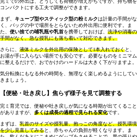
完ミでの外出は、どうしても荷物が増えがちですが、持ち物を
コンパクトにする工夫で調整ができます。
まず、
キューブ型やスティック型の粉ミルク
は計量の手間がな
く、バッグの中で場所をとらないため外出用に便利です。ま
た、
使い捨ての哺乳瓶や乳首
を携帯しておけば、
洗浄や消毒の
手間がなく、急な授乳にも落ち着いて対応できます。
さらに、
液体ミルクを外出用の保険として1本入れておく
と、
お湯が手に入らない場所でも安心です。必要なものをミニマム
に整えるだけで、おでかけのハードルは大きく下がりますよ。
気分転換にもなる外の時間を、無理なく楽しめるようにしてい
きましょう。
【便秘・吐き戻し】焦らず様子を見て調整する
完ミ育児では、便秘や吐き戻しが気になる時期が出てくること
がありますが、
多くは成長の過程で見られる変化
です。
まずは、
乳首のサイズや授乳量、抱っこの角度など、授乳環境
を少し見直してみる
と、赤ちゃんの負担が軽くなります。ま
た、飲んだあとにこまめにゲップをさせることで、胃の張りや