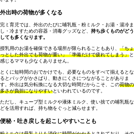
外出時の荷物が多くなる
完ミ育児では、外出のたびに哺乳瓶・粉ミルク・お湯・湯冷ま
し・冷ますための容器・消毒グッズなど、
持ち歩くものがどう
しても多くなります。
授乳用のお湯を確保できる場所が限られることもあり、
「ちょ
っとした外出でも荷物が重い」「準備だけで疲れてしまう」
と
感じるママも少なくありません。
とくに短時間のおでかけでも、必要なものをすべて揃えるとな
るとバッグがかさばり、動きにくさにつながることがありま
す。外出は気分転換になる大切な時間だからこそ、この
荷物の
多さが負担になりやすい
といわれているのです。
ただし、キューブ型ミルクや液体ミルク、使い捨ての哺乳瓶な
どを活用すれば、持ち物をぐっと減らせます。
便秘・吐き戻しを起こしやすいことも
粉ミルクは母乳よりも消化に時間がかかる
とされており、その