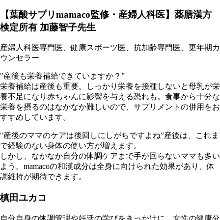
【葉酸サプリmamaco監修・産婦人科医】薬膳漢方
検定所有 加藤智子先生
産婦人科医専門医、健康スポーツ医、抗加齢専門医、更年期カ
ウンセラー
"産後も栄養補給できていますか？”
栄養補給は産後も重要。しっかり栄養を接種しないと母乳が栄
養不足になり赤ちゃんに影響を与える恐れも。食事から十分な
栄養を摂るのはなかなか難しいので、サプリメントの併用をお
すすめしています。
"産後のママのケアは後回しにしがちですよね”産後は、これま
で経験のない身体の使い方が増えます。
しかし、なかなか自分の体調ケアまで手が回らないママも多い
よう。mamacoの和漢成分は全身に向けられた効果があり、体
調維持が期待できます。
槙田ユカコ
自分自身の体調管理や妊活の学びをきっかけに、女性の健康分