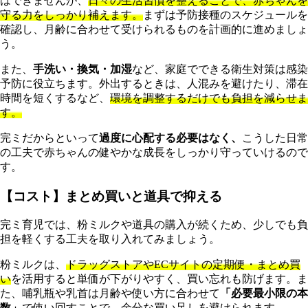
はできませんが、
日々の生活習慣を整えることで、赤ちゃんを
守る力をしっかり補えます。
まずは予防接種のスケジュールを
確認し、月齢に合わせて受けられるものを計画的に進めましょ
う。
また、
手洗い・換気・加湿
など、家庭でできる衛生対策は感染
予防に役立ちます。外出するときは、人混みを避けたり、滞在
時間を短くするなど、
環境を調整するだけでも負担を減らせま
す。
完ミだからといって
過度に心配する必要はなく、
こうした日常
の工夫で赤ちゃんの健やかな成長をしっかり守っていけるので
す。
【コスト】まとめ買いと道具で抑える
完ミ育児では、粉ミルクや道具の購入が続くため、少しでも負
担を軽くする工夫を取り入れてみましょう。
粉ミルクは、
ドラッグストアやECサイトの定期便・まとめ買
い
を活用すると単価が下がりやすく、買い忘れも防げます。ま
た、哺乳瓶や乳首は月齢や使い方に合わせて
「必要最小限の本
数」
で使い回すことで、余分な買い足しを避けられます。