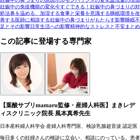
妊娠中の鼻づまりの原因
ホルモンバランスの変化
血流量の増加
妊娠中の免疫機能の変化
今すぐできる！妊娠中の鼻づまりの対
処法
鼻を温める、加湿する
食事と栄養を意識する
睡眠環境を改
善する
医師に相談する
妊娠中の鼻づまりがもたらす影響
睡眠不
足とその影響
日常生活への影響
精神的なストレスと不安
まとめ
この記事に登場する専門家
【葉酸サプリmamaru監修・産婦人科医】まきレデ
ィスクリニック院長 風本真希先生
日本産科婦人科学会 産婦人科専門医、検診乳腺超音波 認定医
毎日多くの妊婦さんの検診に立会い、相談にのっている。患者