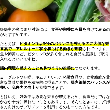
妊娠中の鼻づまり対策には、
食事や栄養にも目を向けてみる
の
がおすすめです。
たとえば、
ビタミンDは免疫のバランスを整えるのに大切な栄
養素で、アレルギー症状を和らげる働きが期待
されています。
魚や卵黄など、ビタミンDが多く含まれる食品を意識して取り
入れるといいですね。
腸内環境を整えることも鼻づまりの改善に
つながります。
ヨーグルトや味噌、キムチといった発酵食品や、食物繊維が豊
富な野菜や果物を積極的に摂ることで、
腸内細菌のバランスが
整い、免疫力の向上が期待
できます。
とはいえ、妊娠中は必要な栄養が増えるため、食事だけではな
かなか十分に摂れないこともあります。そんなときには、妊婦
さん向けのサプリメントを利用するのも一つの方法です。