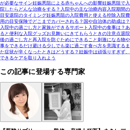
が必要なサイン
妊娠悪阻による赤ちゃんへの影響
妊娠悪阻で入
院したらどんな治療をする？
入院中の主な治療内容
入院期間の
目安
退院のタイミング
妊娠悪阻の入院費用と使える控除
入院費
用の目安
保険でどこまでカバーされる？
国や自治体の助成は？
入院中の過ごし方と家族ができるサポート
入院中の食事は？
あ
ると便利な入院グッズ
お見舞いにきてもらうときの注意点
退院
後の過ごし方と再入院を防ぐためにできること
刺激になる物や
事をできるだけ避ける
少しでも楽に過ごす食べ方を意識する
ま
た症状が辛くなったときはどうする？
妊娠中は頑張りすぎず、
できるケアを取り入れよう
この記事に登場する専門家