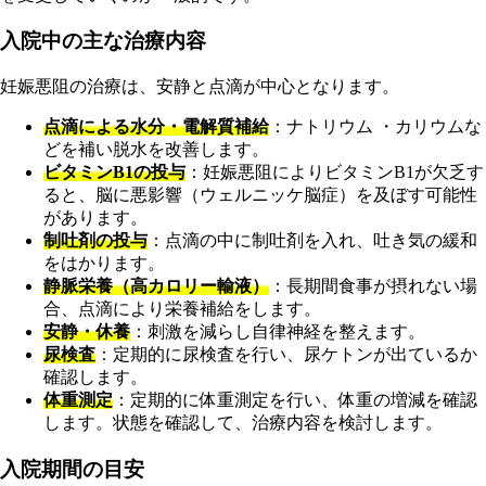
入院中の主な治療内容
妊娠悪阻の治療は、安静と点滴が中心となります。
点滴による水分・電解質補給
：ナトリウム ・カリウムな
どを補い脱水を改善します。
ビタミンB1の投与
：妊娠悪阻によりビタミンB1が欠乏す
ると、脳に悪影響（ウェルニッケ脳症）を及ぼす可能性
があります。
制吐剤の投与
：点滴の中に制吐剤を入れ、吐き気の緩和
をはかります。
静脈栄養（高カロリー輸液）
：長期間食事が摂れない場
合、点滴により栄養補給をします。
安静・休養
：刺激を減らし自律神経を整えます。
尿検査
：定期的に尿検査を行い、尿ケトンが出ているか
確認します。
体重測定
：定期的に体重測定を行い、体重の増減を確認
します。状態を確認して、治療内容を検討します。
入院期間の目安