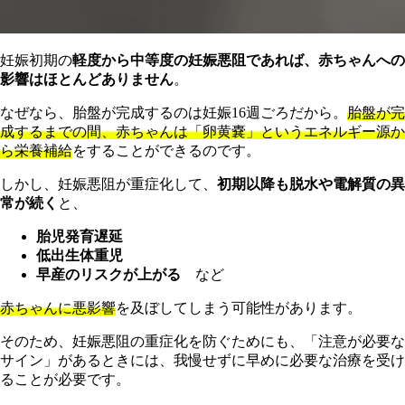
妊娠初期の
軽度から中等度の妊娠悪阻であれば、赤ちゃんへの
影響はほとんどありません
。
なぜなら、胎盤が完成するのは妊娠16週ごろだから。
胎盤が完
成するまでの間、赤ちゃんは「卵黄嚢」というエネルギー源か
ら栄養補給
をすることができるのです。
しかし、妊娠悪阻が重症化して、
初期以降も脱水や電解質の異
常が続く
と、
胎児発育遅延
低出生体重児
早産のリスクが上がる
など
赤ちゃんに悪影響
を及ぼしてしまう可能性があります。
そのため、妊娠悪阻の重症化を防ぐためにも、「注意が必要な
サイン」があるときには、我慢せずに早めに必要な治療を受け
ることが必要です。