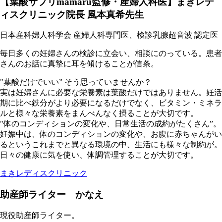
【葉酸サプリmamaru監修・産婦人科医】まきレデ
ィスクリニック院長 風本真希先生
日本産科婦人科学会 産婦人科専門医、検診乳腺超音波 認定医
毎日多くの妊婦さんの検診に立会い、相談にのっている。患者
さんのお話に真摯に耳を傾けることが信条。
"葉酸だけでいい” そう思っていませんか？
実は妊婦さんに必要な栄養素は葉酸だけではありません。妊活
期に比べ鉄分がより必要になるだけでなく、ビタミン・ミネラ
ルと様々な栄養素をまんべんなく摂ることが大切です。
"体のコンディションの変化や、日常生活の成約がたくさん”。
妊娠中は、体のコンディションの変化や、お腹に赤ちゃんがい
るというこれまでと異なる環境の中、生活にも様々な制約が。
日々の健康に気を使い、体調管理することが大切です。
まきレディスクリニック
助産師ライター かなえ
現役助産師ライター。