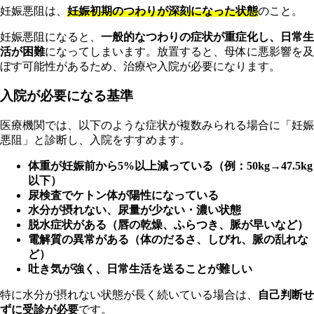
妊娠悪阻は、
妊娠初期のつわりが深刻になった状態
のこと。
妊娠悪阻になると、
一般的なつわりの症状が重症化し、日常生
活が困難
になってしまいます。放置すると、母体に悪影響を及
ぼす可能性があるため、治療や入院が必要になります。
入院が必要になる基準
医療機関では、以下のような症状が複数みられる場合に「妊娠
悪阻」と診断し、入院をすすめます。
体重が妊娠前から5%以上減っている（例：50kg→47.5kg
以下）
尿検査でケトン体が陽性になっている
水分が摂れない、尿量が少ない・濃い状態
脱水症状がある（唇の乾燥、ふらつき、脈が早いなど）
電解質の異常がある（体のだるさ、しびれ、脈の乱れな
ど）
吐き気が強く、日常生活を送ることが難しい
特に水分が摂れない状態が長く続いている場合は、
自己判断せ
ずに受診が必要
です。