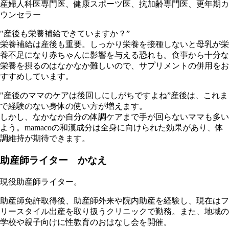
産婦人科医専門医、健康スポーツ医、抗加齢専門医、更年期カ
ウンセラー
"産後も栄養補給できていますか？”
栄養補給は産後も重要。しっかり栄養を接種しないと母乳が栄
養不足になり赤ちゃんに影響を与える恐れも。食事から十分な
栄養を摂るのはなかなか難しいので、サプリメントの併用をお
すすめしています。
"産後のママのケアは後回しにしがちですよね”産後は、これま
で経験のない身体の使い方が増えます。
しかし、なかなか自分の体調ケアまで手が回らないママも多い
よう。mamacoの和漢成分は全身に向けられた効果があり、体
調維持が期待できます。
助産師ライター かなえ
現役助産師ライター。
助産師免許取得後、助産師外来や院内助産を経験し、現在はフ
リースタイル出産を取り扱うクリニックで勤務。また、地域の
学校や親子向けに性教育のおはなし会を開催。