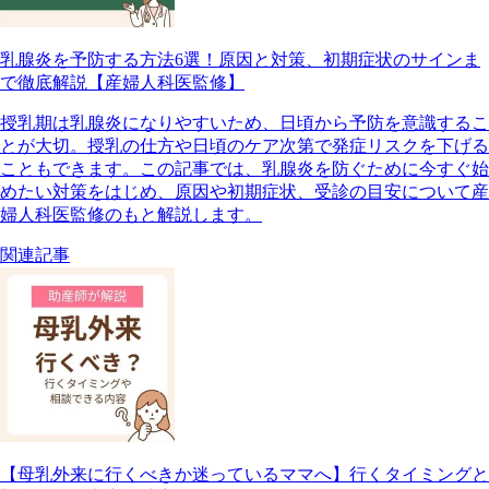
乳腺炎を予防する方法6選！原因と対策、初期症状のサインま
で徹底解説【産婦人科医監修】
授乳期は乳腺炎になりやすいため、日頃から予防を意識するこ
とが大切。授乳の仕方や日頃のケア次第で発症リスクを下げる
こともできます。この記事では、乳腺炎を防ぐために今すぐ始
めたい対策をはじめ、原因や初期症状、受診の目安について産
婦人科医監修のもと解説します。
関連記事
【母乳外来に行くべきか迷っているママへ】行くタイミングと