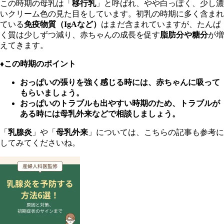
この時期の母乳は「
移行乳
」と呼ばれ、やや白っぽく、少し濃
いクリーム色の見た目をしています。初乳の時期に多く含まれ
ている
免疫物質（IgAなど）
はまだ含まれていますが、たんぱ
く質は少しずつ減り、赤ちゃんの成長を促す
脂肪分や糖分
が増
えてきます。
♦︎この時期のポイント
おっぱいの張りを強く感じる時には、赤ちゃんに吸って
もらいましょう。
おっぱいのトラブルも出やすい時期のため、トラブルが
ある時には母乳外来などで相談しましょう。
「
乳腺炎
」や「
母乳外来
」については、こちらの記事も参考に
してみてくださいね。