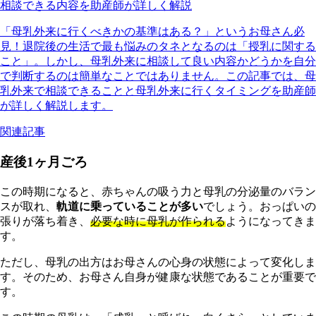
相談できる内容を助産師が詳しく解説
「母乳外来に行くべきかの基準はある？」というお母さん必
見！退院後の生活で最も悩みのタネとなるのは「授乳に関する
こと」。しかし、母乳外来に相談して良い内容かどうかを自分
で判断するのは簡単なことではありません。この記事では、母
乳外来で相談できることと母乳外来に行くタイミングを助産師
が詳しく解説します。
関連記事
産後1ヶ月ごろ
この時期になると、赤ちゃんの吸う力と母乳の分泌量のバラン
スが取れ、
軌道に乗っていることが多い
でしょう。おっぱいの
張りが落ち着き、
必要な時に母乳が作られる
ようになってきま
す。
ただし、母乳の出方はお母さんの心身の状態によって変化しま
す。そのため、お母さん自身が健康な状態であることが重要で
す。