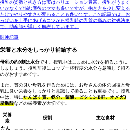
授乳の姿勢と抱き方は実はバリエーション豊富。授乳がうまく
いかなくて悩む産後のママも多いですが、抱き方を少し変える
だけでやりやすさが変わることも多いです。この記事では、お
っぱいを上手にあげるコツから授乳時の乳首の痛みの対処法ま
で、助産師が詳しく解説しています。
関連記事
栄養と水分をしっかり補給する
母乳の約9割は水分
です。授乳中はこまめに水分を摂るように
しましょう。授乳前後にコップ一杯程度の水分を意識して摂る
のがおすすめです。
また、質の良い母乳を作るためには、お母さんの体の回復と母
乳に良い栄養をしっかりと意識して摂ることも重要です。授乳
中は、特に
たんぱく質、鉄分、葉酸、ビタミンB群、オメガ3
脂肪酸
などの栄養素が大切です。
栄養
役割
主な食材
素
たん