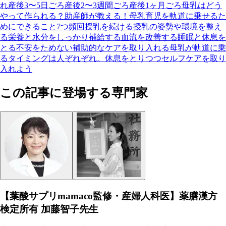
れ
産後3〜5日ごろ
産後2〜3週間ごろ
産後1ヶ月ごろ
母乳はどう
やって作られる？
助産師が教える！母乳育児を軌道に乗せるた
めにできること7つ
頻回授乳を続ける
授乳の姿勢や環境を整え
る
栄養と水分をしっかり補給する
血流を改善する
睡眠と休息を
とる
不安をためない
補助的なケアを取り入れる
母乳が軌道に乗
るタイミングは人ぞれぞれ。休息をとりつつセルフケアを取り
入れよう
この記事に登場する専門家
【葉酸サプリmamaco監修・産婦人科医】薬膳漢方
検定所有 加藤智子先生