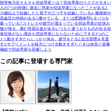
頸管無力症
そもそも切迫早産とは？
切迫早産のリスクが大きい
人の7つの特徴
1. 過去に早産や切迫早産になったことがある
2.
35歳以上で妊娠した
3. 双子や三つ子を妊娠している
4. 糖尿病や
高血圧の持病がある
5.痩せている、または肥満体型
6.タバコを
吸っている
7.ストレスや疲労が溜まっている
切迫早産の症状
お
腹が張る、痛む
性器出血がある
いつもと違うおりものが出る
自
覚症状がない場合も
切迫早産にならないためにできる3つのこ
と
1.動きすぎたらしっかり休み、疲労をとる
2.生活習慣を見直
す
3.サプリメントを味方につける
動きすぎたときは休息と栄養
補給で切迫早産を回避しよう
この記事に登場する専門家