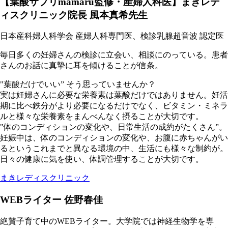
【葉酸サプリmamaru監修・産婦人科医】まきレデ
ィスクリニック院長 風本真希先生
日本産科婦人科学会 産婦人科専門医、検診乳腺超音波 認定医
毎日多くの妊婦さんの検診に立会い、相談にのっている。患者
さんのお話に真摯に耳を傾けることが信条。
"葉酸だけでいい” そう思っていませんか？
実は妊婦さんに必要な栄養素は葉酸だけではありません。妊活
期に比べ鉄分がより必要になるだけでなく、ビタミン・ミネラ
ルと様々な栄養素をまんべんなく摂ることが大切です。
"体のコンディションの変化や、日常生活の成約がたくさん”。
妊娠中は、体のコンディションの変化や、お腹に赤ちゃんがい
るというこれまでと異なる環境の中、生活にも様々な制約が。
日々の健康に気を使い、体調管理することが大切です。
まきレディスクリニック
WEBライター 佐野春佳
絶賛子育て中のWEBライター。大学院では神経生物学を専