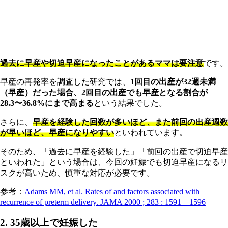
過去に早産や切迫早産になったことがあるママは要注意
です。
早産の再発率を調査した研究では、
1回目の出産が32週未満
（早産）だった場合、2回目の出産でも早産となる割合が
28.3〜36.8%にまで高まる
という結果でした。
さらに、
早産を経験した回数が多いほど、また前回の出産週数
が早いほど、早産になりやすい
といわれています。
そのため、「過去に早産を経験した」「前回の出産で切迫早産
といわれた」という場合は、今回の妊娠でも切迫早産になるリ
スクが高いため、慎重な対応が必要です。
参考：
Adams MM, et al. Rates of and factors associated with
recurrence of preterm delivery. JAMA 2000 ; 283 : 1591―1596
2. 35歳以上で妊娠した