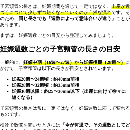
子宮頸管の長さは、妊娠期間を通じて一定ではなく、
出産が近
づくにつれて少しずつ短くなっていくのが自然な流れ
です。そ
のため、
同じ長さでも「週数によって意味合いが違う」
ことが
あります。
まずは、妊娠週数ごとの目安から整理してみましょう。
妊娠週数ごとの子宮頸管の長さの目安
一般的に、
妊娠中期（16週〜27週）から妊娠後期（28週〜）
に
かけて、子宮頸管は以下の長さが目安とされています。
妊娠20週〜24週頃：約40mm前後
妊娠28週〜32週頃：約35mm前後
妊娠36週以降：約25〜30mm以下（出産に向けて徐々に
短くなる）
子宮頸管の長さは常に一定ではなく、妊娠週数に応じて変わる
ものです。
検診で数値を聞いたときには
「今が何週で、その週数としてど