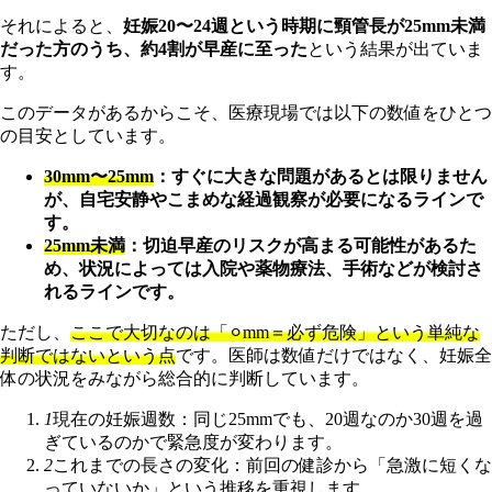
それによると、
妊娠20〜24週という時期に頸管長が25mm未満
だった方のうち、約4割が早産に至った
という結果が出ていま
す。
このデータがあるからこそ、医療現場では以下の数値をひとつ
の目安としています。
30mm〜25mm
：すぐに大きな問題があるとは限りません
が、自宅安静やこまめな経過観察が必要になるラインで
す。
25mm未満
：切迫早産のリスクが高まる可能性があるた
め、状況によっては入院や薬物療法、手術などが検討さ
れるラインです。
ただし、
ここで大切なのは「⚪︎mm＝必ず危険」という単純な
判断ではないという点
です。医師は数値だけではなく、妊娠全
体の状況をみながら総合的に判断しています。
1
現在の妊娠週数：同じ25mmでも、20週なのか30週を過
ぎているのかで緊急度が変わります。
2
これまでの長さの変化：前回の健診から「急激に短くな
っていないか」という推移を重視します。