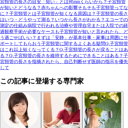
宮頸管の長さの目安
「短い」とは何mmくらいから？
子宮頸管
が短いとどうなる？赤ちゃんへの影響
そもそも子宮頸管ってな
に？
子宮頸管とは
子宮頸管が短くなる原因は？
子宮頸管の長さ
はいつ・どうやって測る？
いつから長さがわかる？
エコーでの
測定の仕組み
病院で行われる治療や管理
自宅または入院での経
過観察
手術が必要なケースも
子宮頸管が短いと言われたら、ど
う過ごせばいい？
まずは「安静」が基本
仕事・家事は周囲にサ
ポートしてもらおう
子宮頸管に関するよくある疑問
Q.子宮頸管
はこれ以上短くなってくる？
Q.子宮頸管の長さが戻ることはあ
る？
Q.子宮頸管の長さを維持するためにできることはある？
子
宮頸管の長さを指摘されたら、自己判断せず医師の指示を優先
して
この記事に登場する専門家