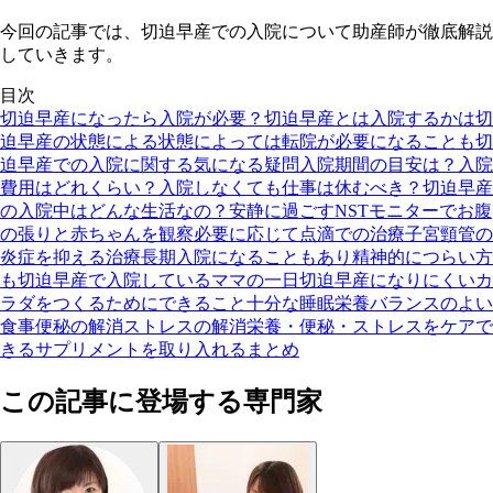
今回の記事では、切迫早産での入院について助産師が徹底解説
していきます。
目次
切迫早産になったら入院が必要？
切迫早産とは
入院するかは切
迫早産の状態による
状態によっては転院が必要になることも
切
迫早産での入院に関する気になる疑問
入院期間の目安は？
入院
費用はどれくらい？
入院しなくても仕事は休むべき？
切迫早産
の入院中はどんな生活なの？
安静に過ごす
NSTモニターでお腹
の張りと赤ちゃんを観察
必要に応じて点滴での治療
子宮頸管の
炎症を抑える治療
長期入院になることもあり精神的につらい方
も
切迫早産で入院しているママの一日
切迫早産になりにくいカ
ラダをつくるためにできること
十分な睡眠
栄養バランスのよい
食事
便秘の解消
ストレスの解消
栄養・便秘・ストレスをケアで
きるサプリメントを取り入れる
まとめ
この記事に登場する専門家