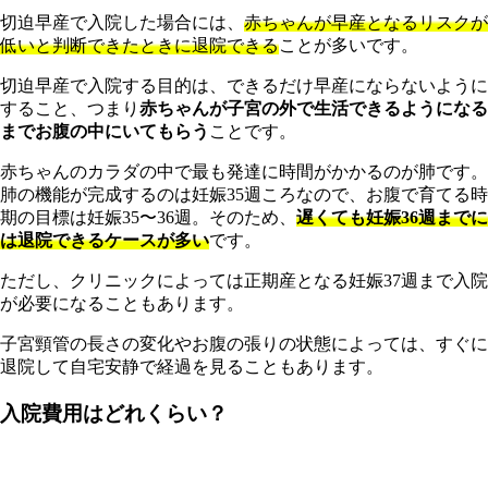
切迫早産で入院した場合には、
赤ちゃんが早産となるリスクが
低いと判断できたときに退院できる
ことが多いです。
切迫早産で入院する目的は、できるだけ早産にならないように
すること、つまり
赤ちゃんが子宮の外で生活できるようになる
までお腹の中にいてもらう
ことです。
赤ちゃんのカラダの中で最も発達に時間がかかるのが肺です。
肺の機能が完成するのは妊娠35週ころなので、お腹で育てる時
期の目標は妊娠35〜36週。そのため、
遅くても妊娠36週までに
は退院できるケースが多い
です。
ただし、クリニックによっては正期産となる妊娠37週まで入院
が必要になることもあります。
子宮頸管の長さの変化やお腹の張りの状態によっては、すぐに
退院して自宅安静で経過を見ることもあります。
入院費用はどれくらい？