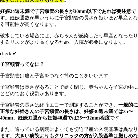
妊娠24週未満で子宮頸管の長さが30mm以下であれば要注意
で
す。妊娠週数が早いうちに子宮頸管の長さが短いほど早産とな
る可能性が高くなります。
破水している場合には、赤ちゃんが感染したり早産となったり
するリスクがより高くなるため、入院が必要になります。
check ✔︎
子宮頸管ってなに？
子宮頸管は膣と子宮をつなぐ筒のことをいいます。
子宮頸管は長さがあることで硬く閉じ、赤ちゃんを子宮の中に
とどめておく役割があります。
子宮頸管の長さは経膣エコーで測定することができ、
一般的に
正常な妊婦さんの子宮頸管の長さは、妊娠30週未満では35〜
40mm、妊娠32週から妊娠40週では25〜32mm程度
です。
また、通っている病院によっても切迫早産の入院基準は異なり
ます。
大きい病院よりもクリニックの方が入院基準は厳しめな