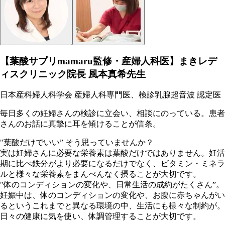
【葉酸サプリmamaru監修・産婦人科医】まきレデ
ィスクリニック院長 風本真希先生
日本産科婦人科学会 産婦人科専門医、検診乳腺超音波 認定医
毎日多くの妊婦さんの検診に立会い、相談にのっている。患者
さんのお話に真摯に耳を傾けることが信条。
"葉酸だけでいい” そう思っていませんか？
実は妊婦さんに必要な栄養素は葉酸だけではありません。妊活
期に比べ鉄分がより必要になるだけでなく、ビタミン・ミネラ
ルと様々な栄養素をまんべんなく摂ることが大切です。
"体のコンディションの変化や、日常生活の成約がたくさん”。
妊娠中は、体のコンディションの変化や、お腹に赤ちゃんがい
るというこれまでと異なる環境の中、生活にも様々な制約が。
日々の健康に気を使い、体調管理することが大切です。