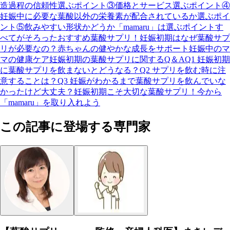
造過程の信頼性
選ぶポイント③価格とサービス
選ぶポイント④
妊娠中に必要な葉酸以外の栄養素が配合されているか
選ぶポイ
ント⑤飲みやすい形状かどうか
「mamaru」は選ぶポイントす
べてがそろったおすすめ葉酸サプリ！
妊娠初期はなぜ葉酸サプ
リが必要なの？
赤ちゃんの健やかな成長をサポート
妊娠中のマ
マの健康ケア
妊娠初期の葉酸サプリに関するQ＆A
Q1 妊娠初期
に葉酸サプリを飲まないとどうなる？
Q2 サプリを飲む時に注
意することは？
Q3 妊娠がわかるまで葉酸サプリを飲んでいな
かったけど大丈夫？
妊娠初期こそ大切な葉酸サプリ！今から
「mamaru」を取り入れよう
この記事に登場する専門家