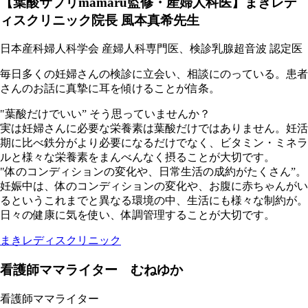
【葉酸サプリmamaru監修・産婦人科医】まきレデ
ィスクリニック院長 風本真希先生
日本産科婦人科学会 産婦人科専門医、検診乳腺超音波 認定医
毎日多くの妊婦さんの検診に立会い、相談にのっている。患者
さんのお話に真摯に耳を傾けることが信条。
"葉酸だけでいい” そう思っていませんか？
実は妊婦さんに必要な栄養素は葉酸だけではありません。妊活
期に比べ鉄分がより必要になるだけでなく、ビタミン・ミネラ
ルと様々な栄養素をまんべんなく摂ることが大切です。
"体のコンディションの変化や、日常生活の成約がたくさん”。
妊娠中は、体のコンディションの変化や、お腹に赤ちゃんがい
るというこれまでと異なる環境の中、生活にも様々な制約が。
日々の健康に気を使い、体調管理することが大切です。
まきレディスクリニック
看護師ママライター むねゆか
看護師ママライター