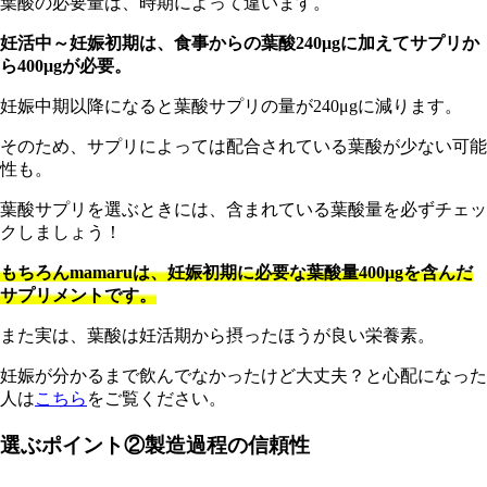
葉酸の必要量は、時期によって違います。
妊活中～妊娠初期は、食事からの葉酸240μgに加えてサプリか
ら400μgが必要。
妊娠中期以降になると葉酸サプリの量が240μgに減ります。
そのため、サプリによっては配合されている葉酸が少ない可能
性も。
葉
酸サプリを選ぶときには、含まれている葉酸量を必ずチェッ
クしましょう！
もちろんmamaruは、妊娠初期に必要な葉酸量400μgを含んだ
サプリメントです。
また実は、葉酸は妊活期から摂ったほうが良い栄養素。
妊娠が分かるまで飲んでなかったけど大丈夫？と心配になった
人は
こちら
をご覧ください。
選ぶポイント②製造過程の信頼性