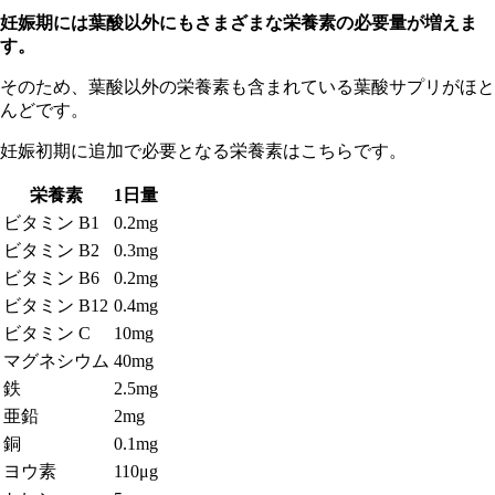
妊娠期には葉酸以外にもさまざまな栄養素の必要量が増えま
す。
そのため、葉酸以外の栄養素も含まれている葉酸サプリがほと
んどです。
妊
娠初期に追加で必要となる栄養素はこちらです。
栄養素
1日量
ビタミン B1
0.2mg
ビタミン B2
0.3mg
ビタミン B6
0.2mg
ビタミン B12
0.4mg
ビタミン C
10mg
マグネシウム
40mg
鉄
2.5mg
亜鉛
2mg
銅
0.1mg
ヨウ素
110μg