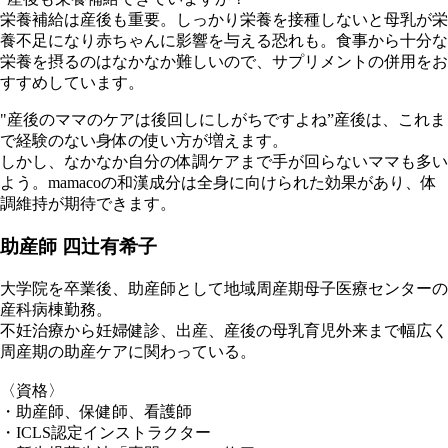
栄養補給は産後も重要。しっかり栄養を接種しないと母乳が栄
養不足になり赤ちゃんに影響を与える恐れも。食事から十分な
栄養を摂るのはなかなか難しいので、サプリメントの併用をお
すすめしています。
"産後のママのケアは後回しにしがちですよね”産後は、これま
で経験のない身体の使い方が増えます。
しかし、なかなか自分の体調ケアまで手が回らないママも多い
よう。mamacoの和漢成分は全身に向けられた効果があり、体
調維持が期待できます。
助産師 四辻有希子
大学院を卒業後、助産師として地域周産期母子医療センターの
産科病棟勤務。
不妊治療から妊婦健診、出産、産後の母乳育児外来まで幅広く
周産期の助産ケアに関わっている。
〈資格〉
・助産師、保健師、看護師
・ICLS認定インストラクター