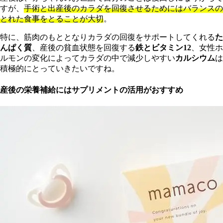
すが、
手術と出産後のカラダを回復させるためにはバランスの
とれた食事をとることが大切
。
特に、筋肉のもととなりカラダの回復をサポートしてくれる
た
んぱく質
、産後の貧血状態を回復する
鉄とビタミン12
、女性ホ
ルモンの変化によってカラダの中で減少しやすい
カルシウム
は
積極的にとっていきたいですね。
産後の栄養補給にはサプリメントの活用がおすすめ