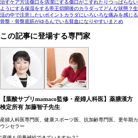
治すケア方法
傷口を清潔にする
傷口がこすれたりつっぱらない
ようにする
保湿をする
帝王切開後のカラダってどんな状態？生
活の中で注意したいポイント
カラダにいろいろな痛みを感じる
骨盤・骨盤底筋がゆるんでいる
貧血になりやすい
まとめ
この記事に登場する専門家
【葉酸サプリmamaco監修・産婦人科医】薬膳漢方
検定所有 加藤智子先生
産婦人科医専門医、健康スポーツ医、抗加齢専門医、更年期カ
ウンセラー
"産後も栄養補給できていますか？”