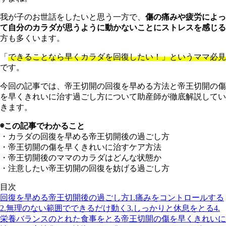
我が子のお世話をしたいと思う一方で、
傷の痛みや疲労によっ
て自分のカラダが思うように動かないことにストレスを感じる
方も多くいます。
「
できることなら早くカラダを回復したい！」というママ必見
です。
今回の記事では、帝王切開の回復を早める方法と帝王切開の傷
を早くきれいに治す過ごし方について助産師が徹底解説してい
きます。
◉この記事でわかること
・カラダの回復を早める帝王切開後の過ごし方
・帝王切開の傷を早くきれいに治すケア方法
・帝王切開後のママのカラダはどんな状態か
・注意したい帝王切開の回復を妨げる過ごし方
目次
回復を早める帝王切開後の過ごし方
1.痛みをコントロールする
2.無理のない範囲でできるだけ動く
3.しっかりと休息をとる
4.
栄養バランスのとれた食事をとる
帝王切開の傷を早くきれいに