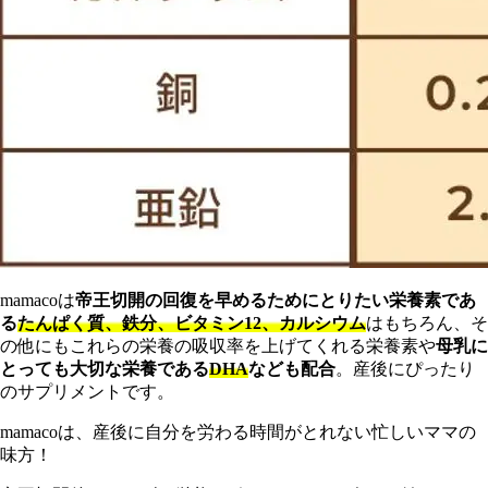
m
amacoは
帝王切開の回復を早めるためにとりたい栄養素であ
る
たんぱく質、鉄分、ビタミン12、カルシウム
はもちろん、そ
の他にもこれらの栄養の吸収率を上げてくれる栄養素や
母乳に
とっても大切な栄養である
DHA
なども配合
。産後にぴったり
のサプリメントです。
m
amacoは、産後に自分を労わる時間がとれない忙しいママの
味方！