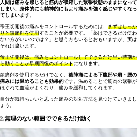
人間は痛みを感じると筋肉が収縮した緊張状態のままになって
しまい、身体的にも精神的にもより痛みを強く感じやすくなっ
てしまいます
。
帝
王切開後の痛みをコントロールするためには、
まずはしっか
りと鎮痛剤を使用
することが必要です。「薬はできるだけ使わ
ない方がいいのでは？」と思う方もいるとおもいますが、実は
それは違います。
帝王切開後は、痛みをコントロールしてできるだけ早い時期か
ら動くことが早期回復のポイント
になります。
鎮
痛剤を使用するだけでなく、
後陣痛による下腹部や肩・腰の
痛みには温めることも効果的
です。温めることで筋肉の緊張が
ほぐれて血流がよくなり、痛みを緩和してくれます。
自分が気持ちいいと思った痛みの対処方法を見つけていきまし
ょう。
2.無理のない範囲でできるだけ動く