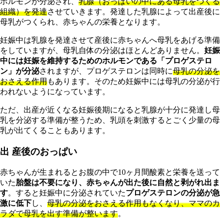
ホルモンが分泌され、
乳腺（おっぱいの中にある母乳をつくる
組織）を発達
させていきます。発達した乳腺によって出産後に
母乳がつくられ、赤ちゃんの栄養となります。
妊娠中は乳腺を発達させて産後に赤ちゃんへ母乳をあげる準備
をしていますが、母乳自体の分泌はほとんどありません。
妊娠
中には妊娠を維持するためのホルモンである「プロゲステロ
ン」が分泌
されますが、プロゲステロンは同時に
母乳の分泌を
おさえる作用
もあります。そのため妊娠中には母乳の分泌が行
われないようになっています。
た
だ、出産が近くなる妊娠後期になると乳腺が十分に発達し母
乳を分泌する準備が整うため、乳頭を刺激するとごく少量の母
乳が出てくることもあります。
出 産後のおっぱい
赤ちゃんが生まれるとお腹の中で10ヶ月間酸素と栄養を送って
いた
胎盤は不要になり、赤ちゃんが出た後に自然と剥がれ出ま
す
。すると妊娠中に分泌されていた
プロゲステロンの分泌が急
激に低下
し、
母乳の分泌をおさえる作用もなくなり、ママのカ
ラダで母乳を出す準備が整います
。