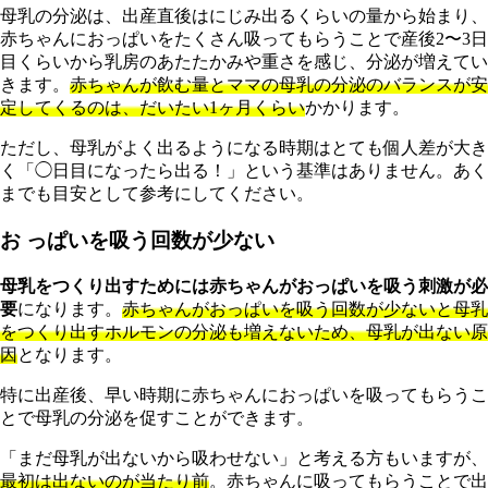
母乳の分泌は、出産直後はにじみ出るくらいの量から始まり、
赤ちゃんにおっぱいをたくさん吸ってもらうことで産後2〜3日
目くらいから乳房のあたたかみや重さを感じ、分泌が増えてい
きます。
赤ちゃんが飲む量とママの母乳の分泌のバランスが安
定してくるのは、だいたい1ヶ月くらい
かかります。
た
だし、母乳がよく出るようになる時期はとても個人差が大き
く「◯日目になったら出る！」という基準はありません。あく
までも目安として参考にしてください。
お っぱいを吸う回数が少ない
母乳をつくり出すためには赤ちゃんがおっぱいを吸う刺激が必
要
になります。
赤ちゃんがおっぱいを吸う回数が少ないと母乳
をつくり出すホルモンの分泌も増えないため、母乳が出ない原
因
となります。
特に出産後、早い時期に赤ちゃんにおっぱいを吸ってもらうこ
とで母乳の分泌を促すことができます。
「まだ母乳が出ないから吸わせない」と考える方もいますが、
最初は出ないのが当たり前
。赤ちゃんに吸ってもらうことで出