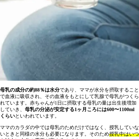
母乳の成分の約88％は水分
であり、ママが水分を摂取すること
で血液に吸収され、その血液をもとにして乳腺で母乳がつくら
れています。赤ちゃんが1日に摂取する母乳の量は出生後増加
していき、
母乳の分泌が安定する1ヶ月ころには600〜1100ml
くらい
といわれています。
ママのカラダの中では母乳のためだけではなく、授乳していな
いときと同様の水分も必要になります。そのため
授乳中はいつ