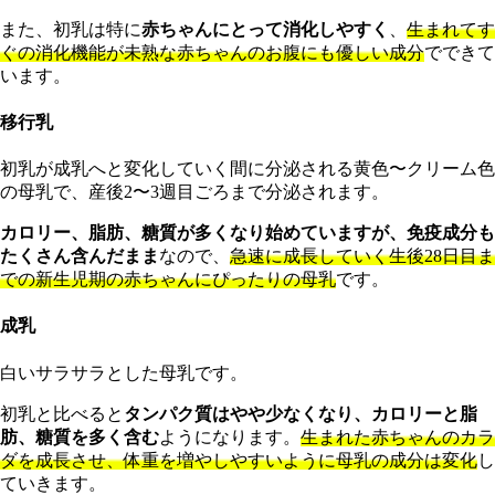
また、初乳は特に
赤ちゃんにとって消化しやすく
、
生まれてす
ぐの消化機能が未熟な赤ちゃんのお腹にも優しい成分
でできて
います。
移行乳
初乳が成乳へと変化していく間に分泌される黄色〜クリーム色
の母乳で、産後2〜3週目ごろまで分泌されます。
カロリー、脂肪、糖質が多くなり始めていますが、免疫成分も
たくさん含んだまま
なので、
急速に成長していく生後28日目ま
での新生児期の赤ちゃんにぴったりの母乳
です。
成乳
白いサラサラとした母乳です。
初乳と比べると
タンパク質はやや少なくなり、カロリーと脂
肪、糖質を多く含む
ようになります。
生まれた赤ちゃんのカラ
ダを成長させ、体重を増やしやすいように母乳の成分は変化
し
ていきます。