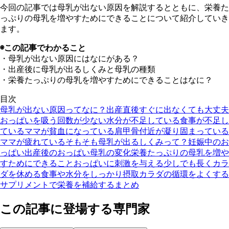
今回の記事では母乳が出ない原因を解説するとともに、栄養た
っぷりの母乳を増やすためにできることについて紹介していき
ます。
◉この記事でわかること
・母乳が出ない原因にはなにがある？
・出産後に母乳が出るしくみと母乳の種類
・栄養たっぷりの母乳を増やすためにできることはなに？
目次
母乳が出ない原因ってなに？
出産直後すぐに出なくても大丈夫
おっぱいを吸う回数が少ない
水分が不足している
食事が不足し
ている
ママが貧血になっている
肩甲骨付近が凝り固まっている
ママが疲れている
そもそも母乳が出るしくみって？
妊娠中のお
っぱい
出産後のおっぱい
母乳の変化
栄養たっぷりの母乳を増や
すためにできること
おっぱいに刺激を与える
少しでも長くカラ
ダを休める
食事や水分をしっかり摂取
カラダの循環をよくする
サプリメントで栄養を補給する
まとめ
この記事に登場する専門家