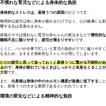
不慣れな育児などによる身体的な負担
身体的なストレスは、産後うつの原因
のひとつです。
物理的な疲労は単に身体が疲れるだけでなく、心の健康にも影
響する点は見逃せません。
産
後のママは慣れない育児や赤ちゃんの夜泣きなどで
慢性的な
睡眠不足に陥りやすく、疲労が溜まりやすい
です。
とくに、パパが仕事で忙しいと育児の負担がママに偏りやすく
なるため、ますます身体的なストレスが増してしまいます。
た
だの疲労と思って放っておくと産後うつに繋がる可能性があ
る
ので、身体が疲れているときはしっかりと休息をとることが
大切
です。
ま
た、
出産後は身体の中のホルモン濃度が急激に低下する
こと
も、産後うつの大きな要因であるといわれています。
環境の変化などによる精神的な負担