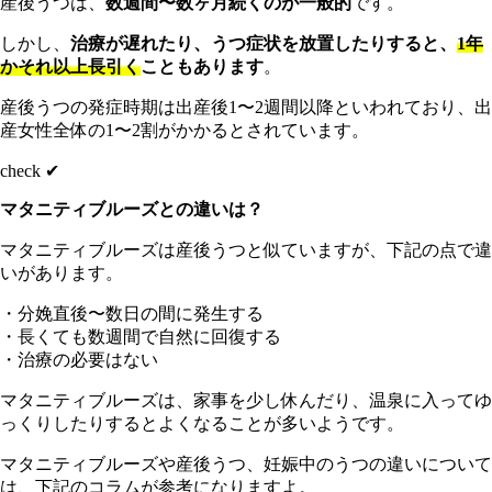
産後うつは、
数週間〜数ヶ月続くのが一般的
です。
しかし、
治療が遅れたり、うつ症状を放置したりすると、
1年
かそれ以上長引く
こともあります
。
産
後うつの発症時期は出産後1〜2週間以降といわれており、出
産女性全体の1〜2割がかかるとされています。
check ✔︎
マタニティブルーズとの違いは？
マタニティブルーズは産後うつと似ていますが、下記の点で違
いがあります。
・分娩直後〜数日の間に発生する
・長くても数週間で自然に回復する
・治療の必要はない
マタニティブルーズは、家事を少し休んだり、温泉に入ってゆ
っくりしたりするとよくなることが多いようです。
マタニティブルーズや産後うつ、妊娠中のうつの違いについて
は、下記のコラムが参考になりますよ。