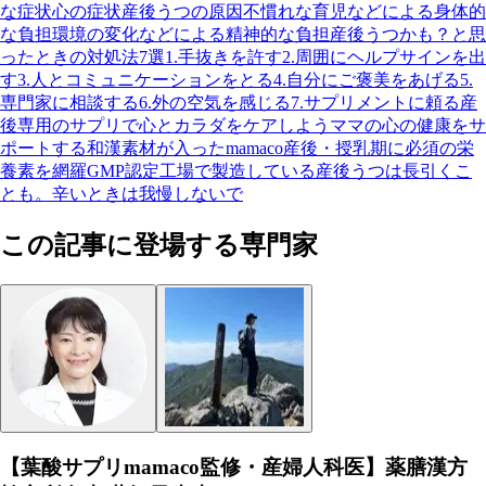
な症状
心の症状
産後うつの原因
不慣れな育児などによる身体的
な負担
環境の変化などによる精神的な負担
産後うつかも？と思
ったときの対処法7選
1.手抜きを許す
2.周囲にヘルプサインを出
す
3.人とコミュニケーションをとる
4.自分にご褒美をあげる
5.
専門家に相談する
6.外の空気を感じる
7.サプリメントに頼る
産
後専用のサプリで心とカラダをケアしよう
ママの心の健康をサ
ポートする和漢素材が入ったmamaco
産後・授乳期に必須の栄
養素を網羅
GMP認定工場で製造している
産後うつは長引くこ
とも。辛いときは我慢しないで
この記事に登場する専門家
【葉酸サプリmamaco監修・産婦人科医】薬膳漢方