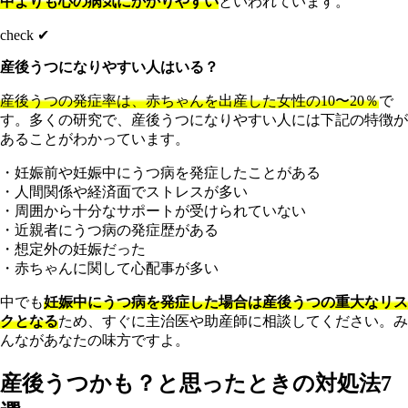
中よりも心の病気にかかりやすい
といわれています。
check ✔︎
産後うつになりやすい人はいる？
産後うつの発症率は、赤ちゃんを出産した女性の10〜20％
で
す。多くの研究で、産後うつになりやすい人には下記の特徴が
あることがわかっています。
・妊娠前や妊娠中にうつ病を発症したことがある
・人間関係や経済面でストレスが多い
・周囲から十分なサポートが受けられていない
・近親者にうつ病の発症歴がある
・想定外の妊娠だった
・赤ちゃんに関して心配事が多い
中でも
妊娠中にうつ病を発症した場合は産後うつの重大なリス
クとなる
ため、すぐに主治医や助産師に相談してください。み
んながあなたの味方ですよ。
産後うつかも？と思ったときの対処法7