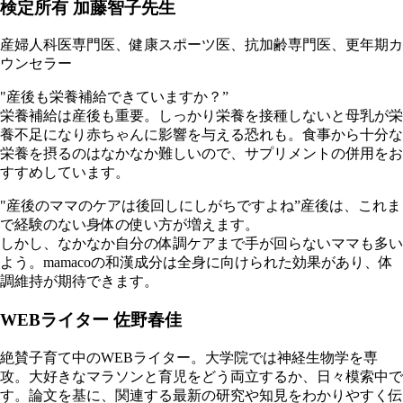
検定所有 加藤智子先生
産婦人科医専門医、健康スポーツ医、抗加齢専門医、更年期カ
ウンセラー
"産後も栄養補給できていますか？”
栄養補給は産後も重要。しっかり栄養を接種しないと母乳が栄
養不足になり赤ちゃんに影響を与える恐れも。食事から十分な
栄養を摂るのはなかなか難しいので、サプリメントの併用をお
すすめしています。
"産後のママのケアは後回しにしがちですよね”産後は、これま
で経験のない身体の使い方が増えます。
しかし、なかなか自分の体調ケアまで手が回らないママも多い
よう。mamacoの和漢成分は全身に向けられた効果があり、体
調維持が期待できます。
WEBライター 佐野春佳
絶賛子育て中のWEBライター。大学院では神経生物学を専
攻。大好きなマラソンと育児をどう両立するか、日々模索中で
す。論文を基に、関連する最新の研究や知見をわかりやすく伝