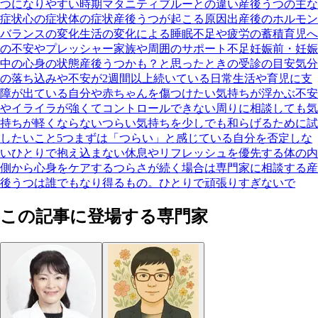
つになりやすい時期
マタニティブルーとの違い
産後うつの主な
症状
心の症状
体の症状
産後うつが起こる原因
出産後のホルモン
バランスの変化
生活の変化による睡眠不足や疲労の蓄積
育児へ
の不安やプレッシャー
家族や周囲のサポート不足
妊娠前・妊娠
中の心身の状態
産後うつかも？と思ったときの受診の目安
気分
の落ち込みや不安が2週間以上続いている
日常生活や育児に支
障が出ている
自分や赤ちゃんを傷つけたい気持ちが浮かぶ
不安
やイライラが強くてコントロールできない
周りに相談しても気
持ちが軽くならない
つらい気持ちを少しでも和らげるために試
したいこと5つ
まずは「つらい」と感じている自分を否定しな
い
ひとりで抱え込まない
休息やリフレッシュを優先する
体の内
側から心身をケアする
つらさが続く場合は専門家に相談する
産
後うつは誰でもなり得るもの。ひとりで頑張りすぎないで
この記事に登場する専門家