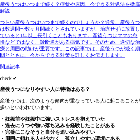
産後うつはいつまで続く？症状や原因、今できる対処法を徹底
解説
つらい産後うつはいつまで続くのでしょうか？通常、産後うつ
は数週間〜数ヶ月間続くとされていますが、治療せずに放置し
ていると1年以上長引くこともあります。産後うつはママの怠
慢などではなく、診断名がある病気です。そのため、適切な治
療と周囲の助けが重要です。この記事では、産後うつが続く期
間とともに、今からできる対策を詳しくお伝えします。
関連記事
check ✔︎
産後うつになりやすい人に特徴はある？
産後うつは、次のような傾向が重なっている人に起こることが
多いといわれています。
・妊娠前や妊娠中に強いストレスを抱えていた
・過去にうつや強い落ち込みを経験したことがある
・完璧にこなそうと自分を追い込みやすい
・周囲に頼れる人が少なく、孤立しやすい環境にある