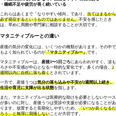
・睡眠不足や疲労が長く続いている
これらはあくまで「なりやすい傾向」であり、
当てはまるから
必ず発症するというものではありません。
不安を感じたとき
は、早めに周囲や専門家に相談することが大切です。
マタニティブルーとの違い
産後の気分の変化には、いくつかの種類があります。その中で
もよく知られているのが
「マタニティブルー」
です。
マタニティブルーは、
産後3〜5日ごろ
にあらわれやすく、涙も
ろさや不安感が中心となる一時的な変化です。多くの場合、
2
週間以内に自然に落ち着く
とされています。
一方で、産後うつは
気分の落ち込みや不安が2週間以上続き、
生活や育児に支障が出る状態
を指します。
また、マタニティブルーは医療的な助けを必要としないケース
が多いのに対し、産後うつは受診や支援が必要になることがあ
ります。放置すると長期化しやすいため、
「いつか良くなるだ
ろう」と無理に我慢しない
ことが大切です。