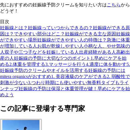
先におすすめの妊娠線予防クリームを知りたい方は
こちら
から
どうぞ！
目次
妊娠線とは？
妊娠線っていつからできるの？
妊娠線ができる原
因は？できやすい部分はどこ？
妊娠線ができる主な原因
妊娠線
ができやすい場所
妊娠線ができやすい人の特徴は？
急激に体重
が増加している人
お肌が乾燥しやすい人
小柄な人、やせ気味の
人
双子や三つ子などを妊娠している人
出産経験がある人
高齢出
産の人
妊娠線の予防に大切な5つのポイント
1.早めにケアを始
める
2.体重を管理する
3.マッサージを行う
4.適度に体を動かす
5.
妊娠線予防のクリームやオイルを活用する
妊娠線の予防には
mitera organicsがおすすめ
1. 美容液級のケアができる
2. 弱酸性で
刺激が少ない
3.つわり時期にも使いやすい無香料タイプもライ
ンナップ
妊娠線の予防は保湿と体重管理が鍵！早めにケアを始
めよう
この記事に登場する専門家