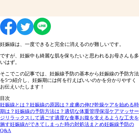
妊娠線は、一度できると完全に消えるのが難しいです。
ですが、妊娠中も綺麗な肌を保ちたいと思われるお母さんも多
いはず。
そこでこの記事では、妊娠線予防の基本から妊娠線の予防方法
を5つ紹介し、妊娠期には何を行えばいいのかを分かりやすく
お伝えいたします！
目次
妊娠線とは？
妊娠線の原因は？
皮膚の伸び
乾燥
ケアを始める時
期は？
妊娠線の予防方法は？
適切な体重管理
保湿ケア
マッサー
ジ
リラックスして過ごす
適度な食事
お腹を支えるような工夫を
施す
妊娠線ができてしまった時の対処法
まとめ
妊娠線予防の
Q&A