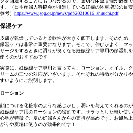
クを回避することにもつながるので、適切な体重管理が必要で
す。（日本産婦人科協会が推進している妊婦の体重増加の目安
参考）
https://www.jsog.or.jp/news/pdf/20210616_shuuchi.pdf
保湿ケア
皮膚が乾燥していると柔軟性が大きく低下します。そのため、
保湿ケアは非常に重要になります。そこで、伸びがよく、マッ
サージをするときに滑りが良くなる妊娠線ケア専用の保湿剤を
使うのがおすすめです。
実際に、妊娠線ケア専用と言っても、ローション、オイル、ク
リームの三つの対応がございます。それぞれの特徴が分かりや
すいようにご説明します。
ローション
顔につける化粧水のような感じがし、潤いを与えてくれるのが
妊娠線ケア用のローションの役割です。サラッとした軽い使い
心地が特徴で、夏の妊婦さんからの支持が高めです。お風呂上
がりや夏場に使うのが効果的です！