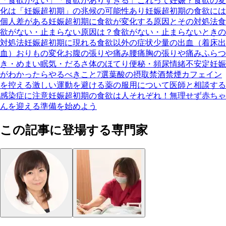
「食欲がない」「食欲がありすぎる」これって妊娠？
食欲の変
化は「妊娠超初期」の兆候の可能性あり
妊娠超初期の食欲には
個人差がある
妊娠超初期に食欲が変化する原因とその対処法
食
欲がない・止まらない原因は？
食欲がない・止まらないときの
対処法
妊娠超初期に現れる食欲以外の症状
少量の出血（着床出
血）
おりもの変化
お腹の張りや痛み
腰痛
胸の張りや痛み
ふらつ
き・めまい
眠気・だるさ
体のほてり
便秘・頻尿
情緒不安定
妊娠
がわかったらやるべきこと7選
葉酸の摂取
禁酒
禁煙
カフェイン
を控える
激しい運動を避ける
薬の服用について医師と相談する
感染症に注意
妊娠超初期の食欲は人それぞれ！無理せず赤ちゃ
んを迎える準備を始めよう
この記事に登場する専門家