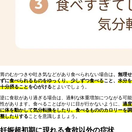
胃のむかつきや吐き気などがあり食べられない場合は
、無理せ
ずに
食べられるものをゆっくり、少しずつ食べる
こと、
水分を
十分摂ること
を心がける
とよいでしょう。
逆に食欲があり過ぎる場合は、過剰な体重増加につながる可能
性があります。食べることばかりに目が行かないように、
適度
に体を動かして気分転換をしたり、食べるもののカロリーを調
整したり
する
ことを意識しましょう。
妊娠超初期に現れる食欲以外の症状