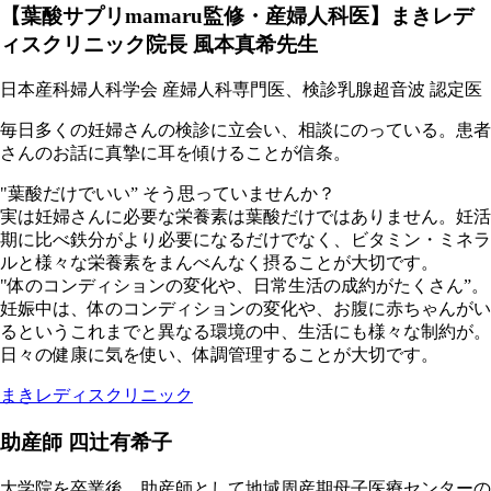
【葉酸サプリmamaru監修・産婦人科医】まきレデ
ィスクリニック院長 風本真希先生
日本産科婦人科学会 産婦人科専門医、検診乳腺超音波 認定医
毎日多くの妊婦さんの検診に立会い、相談にのっている。患者
さんのお話に真摯に耳を傾けることが信条。
"葉酸だけでいい” そう思っていませんか？
実は妊婦さんに必要な栄養素は葉酸だけではありません。妊活
期に比べ鉄分がより必要になるだけでなく、ビタミン・ミネラ
ルと様々な栄養素をまんべんなく摂ることが大切です。
"体のコンディションの変化や、日常生活の成約がたくさん”。
妊娠中は、体のコンディションの変化や、お腹に赤ちゃんがい
るというこれまでと異なる環境の中、生活にも様々な制約が。
日々の健康に気を使い、体調管理することが大切です。
まきレディスクリニック
助産師 四辻有希子
大学院を卒業後、助産師として地域周産期母子医療センターの