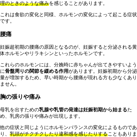
理のときのような痛み
を感じることがあります。
これは食欲の変化と同様、ホルモンの変化によって起こる症状
です。
腰痛
妊娠超初期の腰痛の原因となるのが、妊娠すると分泌される黄
体ホルモンやリラキシンといったホルモンです。
これらのホルモンには、分娩時に赤ちゃんが出てきやすいよう
に
骨盤周りの関節を緩める作用
があります。妊娠初期から分泌
量が増加するため、早い時期から腰痛が現れる方も少なくあり
ません。
胸の張りや痛み
母乳を出すための
乳腺や乳管の発達は妊娠初期から始まる
た
め、乳房の張りや痛みが出現します。
他の症状と同じようにホルモンバランスの変化によるものであ
り、
乳頭がチクチクしたり違和感を感じたりする
こともありま